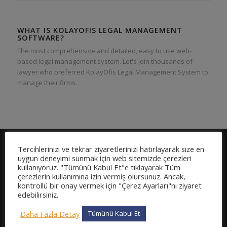
WHAT IS KOLAYOFIS LEGAL MANAGEMENT
SOFTWARE?
The most comprehensive and detailed, easy to use web-
based legal management system. Let's join thousands of
lawyer who preferred KolayOfis Legal Management System to
manage their firms.
Tercihlerinizi ve tekrar ziyaretlerinizi hatırlayarak size en
uygun deneyimi sunmak için web sitemizde çerezleri
MICRODESTEK
kullanıyoruz. "Tümünü Kabul Et"e tıklayarak Tüm
About
çerezlerin kullanımına izin vermiş olursunuz. Ancak,
kontrollü bir onay vermek için "Çerez Ayarları"nı ziyaret
Trusted by
edebilirsiniz.
Contact
Daha Fazla Detay
Tümünü Kabul Et