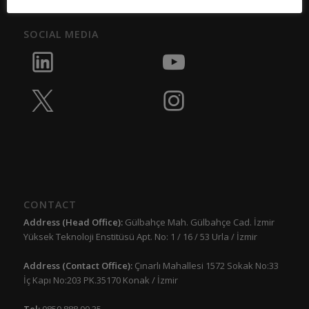
SOCIAL MEDIA
CONTACT
Address (Head Office):
Gülbahçe Mah. Gülbahçe Cad. İzmir
Yüksek Teknoloji Enstitüsü Apt. No: 1 / 16 / 53 Urla / İzmir
Address (Contact Office):
Çınarlı Mahallesi 1572 Sokak No:33
İç Kapı No:203 PK.35170 Konak / İzmir