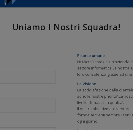
Uniamo I Nostri Squadra!
Risorse umane
Nt MicroDestek e’ un’azienda di
settore informatica.La nostra az
loro consulenza grazie ad una 
La Visione
La soddisfazione della clientela
sono le nostre priorita’.La nost
livello di massima qualita’.
Il nostro obiettivo e’ diventare
fornire ai clienti sempre i serv
ogni giorno.
La missione