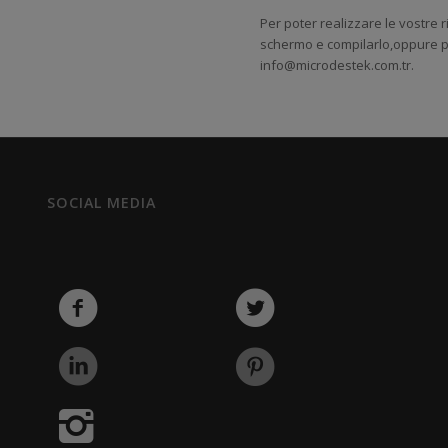
Per poter realizzare le vostre r
schermo e compilarlo,oppure po
info@microdestek.com.tr.
SOCIAL MEDIA