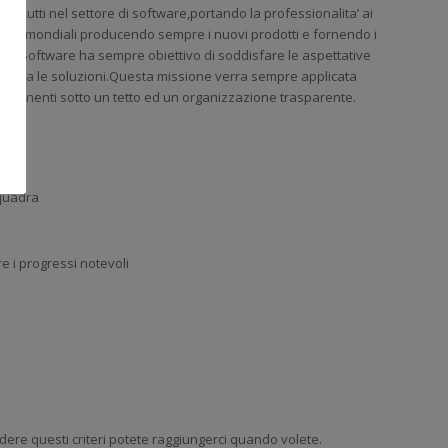
a da tutti nel settore di software,portando la professionalita’ ai
i livelli mondiali producendo sempre i nuovi prodotti e fornendo i
stek Software ha sempre obiettivo di soddisfare le aspettative
ecnologia le soluzioni.Questa missione verra sempre applicata
partenenti sotto un tetto ed un organizzazione trasparente.
squadra
e i progressi notevoli
ere questi criteri potete raggiungerci quando volete.