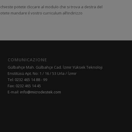
ichieste potete cliccare al modulo che si trova a destra del
tete mandare il vostro curriculum all’indirizzo
COMUNICAZIONE
Gülbahçe Mah. Gülbahçe Cad. İzmir Yüksek Teknoloji
Enstitüsü Apt. No: 1 / 16 / 53 Urla / İzmir
Tel: 0232 465 14 88 - 99
Fax: 0232 465 14 45
E-mail:
info@microdestek.com