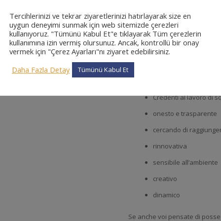
Esser seguita in tutta la Turchi
Tercihlerinizi ve tekrar ziyaretlerinizi hatırlayarak size en
livelli alti e standartizzare ne
uygun deneyimi sunmak için web sitemizde çerezleri
servizi rinnovativi.NT MicroDe
kullanıyoruz. "Tümünü Kabul Et"e tıklayarak Tüm çerezlerin
dei clienti e di unire con la t
kullanımına izin vermiş olursunuz. Ancak, kontrollü bir onay
con la collaborazione degli ap
vermek için "Çerez Ayarları"nı ziyaret edebilirsiniz.
I nostri valori
Daha Fazla Detay
Tümünü Kabul Et
oriebtato al cliente
Credenti al lavoro di 
onesto e trasparente
cercando di raggiunger
rinnovativa
sensibile all’ambiente
creativo
dinamico
Se anche voi pensate di possed