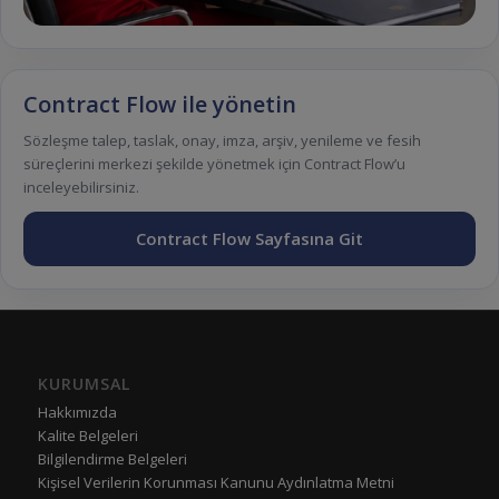
Contract Flow ile yönetin
Sözleşme talep, taslak, onay, imza, arşiv, yenileme ve fesih
süreçlerini merkezi şekilde yönetmek için Contract Flow’u
inceleyebilirsiniz.
Contract Flow Sayfasına Git
KURUMSAL
Hakkımızda
Kalite Belgeleri
Bilgilendirme Belgeleri
Kişisel Verilerin Korunması Kanunu Aydınlatma Metni