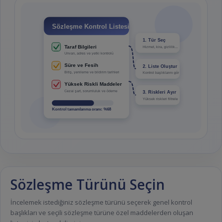
Sözleşme Kontrol Listesi
1. Tür Seç
Taraf Bilgileri
Hizmet, kira, gizlilik...
Unvan, adres ve yetki kontrolü
Süre ve Fesih
2. Liste Oluştur
Bitiş, yenileme ve bildirim tarihleri
Kontrol başlıklarını gör
Yüksek Riskli Maddeler
Cezai şart, sorumluluk ve ödeme
3. Riskleri Ayır
Yüksek riskleri filtrele
Kontrol tamamlanma oranı: %68
Sözleşme Türünü Seçin
İncelemek istediğiniz sözleşme türünü seçerek genel kontrol
başlıkları ve seçili sözleşme türüne özel maddelerden oluşan