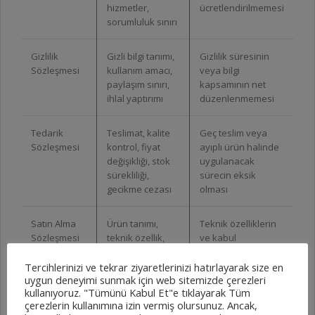
hizmetler,
ücretlendirilmemesi
sorumluluk sınırı
Gizlilik
Gizli bilgi tanımı,
Gizlilik süresinin
Sözleşmesi
kullanım amacı,
veya bilgi
paylaşım sınırı,
kapsamının net
ihlal yaptırımı
düzenlenmemesi
Tedarik
Teslimat, kalite
Geç teslim veya
Sözleşmesi
kontrol, fiyat
ayıplı ürün halinde
değişikliği, stok
uygulanacak
sürekliliği,
sürecin eksik
gecikme cezası
olması
Satın Alma
Ürün tanımı,
Teknik özelliklerin
Sözleşmesi
teknik özellik,
ve kabul
teslim şartı,
kriterlerinin
ödeme planı,
yeterince açık
Tercihlerinizi ve tekrar ziyaretlerinizi hatırlayarak size en
uygun deneyimi sunmak için web sitemizde çerezleri
garanti
olmaması
kullanıyoruz. "Tümünü Kabul Et"e tıklayarak Tüm
çerezlerin kullanımına izin vermiş olursunuz. Ancak,