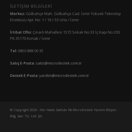
İLETİŞİM BİLGİLERİ
Merkez:
Gülbahçe Mah. Gülbahçe Cad. İzmir Yüksek Teknoloji
Enstitüsü Apt. No: 1 / 16 / 53 Urla / İzmir
İrtibat Ofisi:
Çınarlı Mahallesi 1572 Sokak No:33 İç Kapı No:203
PK.35170 Konak / İzmir
Tel:
0850 888 00 35
Satış E-Posta:
satis@microdestek.com.tr
Destek E-Posta:
yardim@microdestek.com.tr
© Copyright 2026 - Her Hakkı Saklıdır Nt MicroDestek Yazılım Bilişim
Bilg. San. Tic. Ltd. Şti.