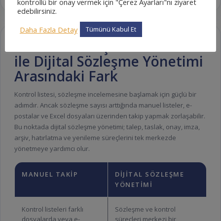
kontrollü bir onay vermek için "Çerez Ayarları"nı ziyaret
edebilirsiniz.
Daha Fazla Detay
Tümünü Kabul Et
Manuel Sözleşme Kontrolü
ile Dijital Sözleşme Yönetimi
Arasındaki Fark
Kontrol listesi, sözleşme incelemesine başlamak için güçlü bir
adımdır. Ancak sözleşme sayısı arttığında manuel listeler, e-
postalar ve Excel dosyaları üzerinden takip yapmak zorlaşabilir.
Bu noktada dijital sözleşme yönetimi; talep, taslak, onay, imza,
arşiv, hatırlatma ve yenileme süreçlerini tek merkezde
yönetmeye yardımcı olur.
MANUEL TAKIP
DIJITAL SÖZLEŞME
YÖNETIMI
Kontrol listeleri farklı
Sözleşme ve kontrol
dosyalarda veya e-
süreçleri merkezi bir