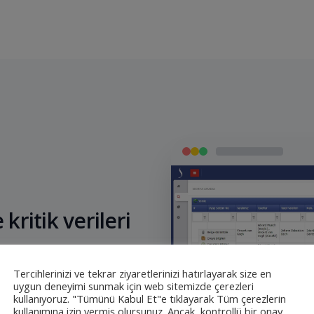
kritik verileri
Tercihlerinizi ve tekrar ziyaretlerinizi hatırlayarak size en
zenli olarak toplar;
uygun deneyimi sunmak için web sitemizde çerezleri
kullanıyoruz. "Tümünü Kabul Et"e tıklayarak Tüm çerezlerin
e değişiklikleri
kullanımına izin vermiş olursunuz. Ancak, kontrollü bir onay