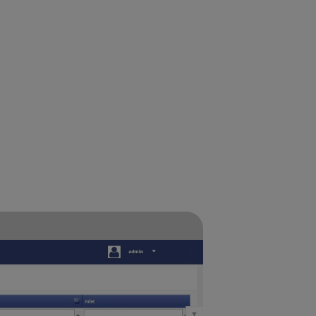
bağımsız şekilde
erçek zamanlı
lleştirme ile