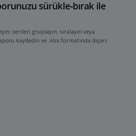
aporunuzu sürükle‑bırak ile
eyin; verileri gruplayın, sıralayın veya
raporu kaydedin ve .xlsx formatında dışarı