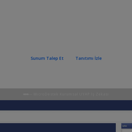
zaya ihtiyaç duymadan; platform ve mekândan 
lığı UYAP sisteminde yer alan verilere erişin. G
nlık sorgulama, dinamik rapor tasarımı ve görse
üretkenliği artırın.
Sunum Talep Et
Tanıtımı İzle
— MicroDestek Kurumsal UYAP İş Zekası