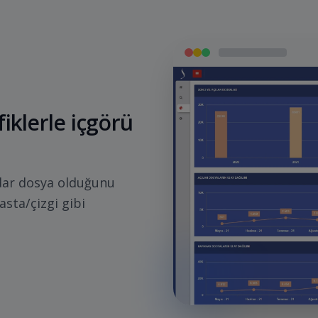
fiklerle içgörü
kadar dosya olduğunu
pasta/çizgi gibi