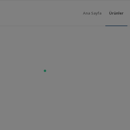
Ana Sayfa
Ürünler
Kurumsal UYAP İş Zekası
k Kurumsal UYA
ı ile UYAP verile
ekrandan izleyin