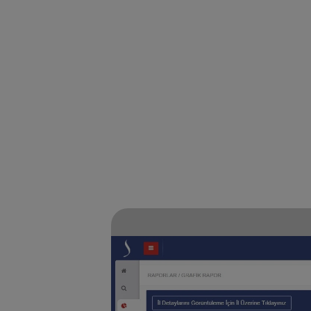
Mobil veya e‑im
Adalet Bakan
raporlama, a