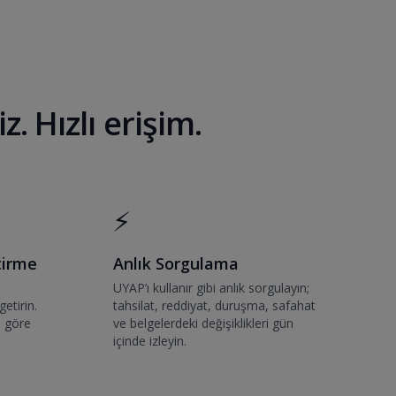
 Hızlı erişim.
⚡
tirme
Anlık Sorgulama
UYAP’ı kullanır gibi anlık sorgulayın;
getirin.
tahsilat, reddiyat, duruşma, safahat
a göre
ve belgelerdeki değişiklikleri gün
içinde izleyin.