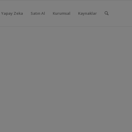
Yapay Zeka
Satın Al
Kurumsal
Kaynaklar
P İş Zekası
rinizi tek
.