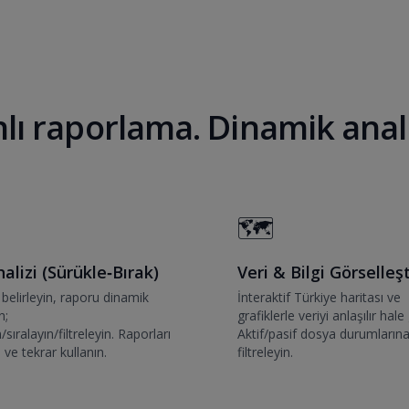
ı raporlama. Dinamik analiz.
🗺️
nalizi (Sürükle‑Bırak)
Veri & Bilgi Görselleş
i belirleyin, raporu dinamik
İnteraktif Türkiye haritası ve
n;
grafiklerle veriyi anlaşılır hale 
/sıralayın/filtreleyin. Raporları
Aktif/pasif dosya durumların
ve tekrar kullanın.
filtreleyin.