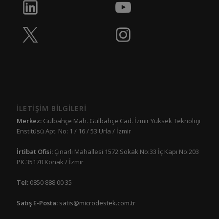
İLETİŞİM BİLGİLERİ
Merkez:
Gülbahçe Mah. Gülbahçe Cad. İzmir Yüksek Teknoloji
Enstitüsü Apt. No: 1 / 16 / 53 Urla / İzmir
İrtibat Ofisi:
Çınarlı Mahallesi 1572 Sokak No:33 İç Kapı No:203
PK.35170 Konak / İzmir
Tel:
0850 888 00 35
Satış E-Posta:
satis@microdestek.com.tr