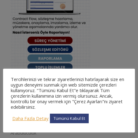
Tercihlerinizi ve tekrar ziyaretlerinizi hatırlayarak size en
uygun deneyimi sunmak için web sitemizde çerezleri
kullanıyoruz. "Tümünü Kabul Et"e tıklayarak Tüm
çerezlerin kullanımına izin vermiş olursunuz. Ancak,
kontrollü bir onay vermek için "Çerez Ayarları"nı ziyaret
edebilirsiniz.
KATEGORILER
adliyesine nasıl gidilir
Daha Fazla Detay
Tümünü Kabul Et
adliyesine nasıl gidilir
Arabuluculuk