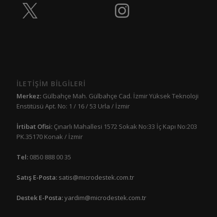
İLETİŞİM BİLGİLERİ
Merkez:
Gülbahçe Mah. Gülbahçe Cad. İzmir Yüksek Teknoloji
Enstitüsü Apt. No: 1 / 16 / 53 Urla / İzmir
İrtibat Ofisi:
Çınarlı Mahallesi 1572 Sokak No:33 İç Kapı No:203
PK.35170 Konak / İzmir
Tel:
0850 888 00 35
Satış E-Posta:
satis@microdestek.com.tr
Destek E-Posta:
yardim@microdestek.com.tr