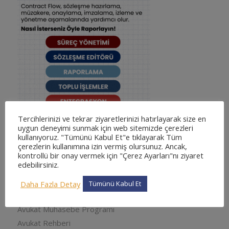
Tercihlerinizi ve tekrar ziyaretlerinizi hatırlayarak size en
uygun deneyimi sunmak için web sitemizde çerezleri
kullanıyoruz. "Tümünü Kabul Et"e tıklayarak Tüm
çerezlerin kullanımına izin vermiş olursunuz. Ancak,
KATEGORILER
kontrollü bir onay vermek için "Çerez Ayarları"nı ziyaret
edebilirsiniz.
adliyesine nasıl gidilir
adliyesine nasıl gidilir
Daha Fazla Detay
Tümünü Kabul Et
Arabuluculuk
Avukat Muhasebe Programı
Avukat Rehberi