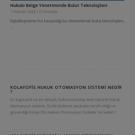
Hukuki Belge Yönetiminde Bulut Teknolojileri
7 Haziran 2024
/
0 Yorumlar
Dijitalleşmenin hız kazandığı bu dönemlerde bulut teknolojileri,
…
KOLAYOFIS HUKUK OTOMASYON SISTEMI NEDIR
?
En kapsamlı ve en detaylı, kullanımı kolay web tabanlı hukuk
otomasyon sistemi. Sizde binlerce avukatın tercih ettiği ve
güvendiği KolayOfis Hukuk Otomasyon Sistemi 'ne katılın !