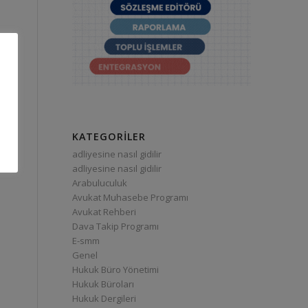
KATEGORILER
adliyesine nasıl gidilir
adliyesine nasıl gidilir
Arabuluculuk
Avukat Muhasebe Programı
Avukat Rehberi
Dava Takip Programı
E-smm
Genel
Hukuk Büro Yönetimi
Hukuk Büroları
Hukuk Dergileri