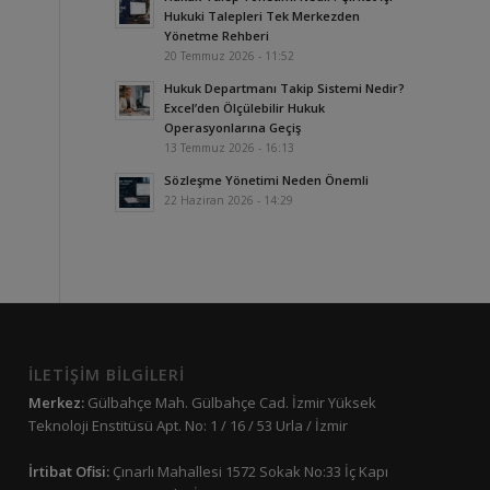
Hukuki Talepleri Tek Merkezden
Yönetme Rehberi
20 Temmuz 2026 - 11:52
Hukuk Departmanı Takip Sistemi Nedir?
Excel’den Ölçülebilir Hukuk
Operasyonlarına Geçiş
13 Temmuz 2026 - 16:13
Sözleşme Yönetimi Neden Önemli
22 Haziran 2026 - 14:29
İLETİŞİM BİLGİLERİ
Merkez:
Gülbahçe Mah. Gülbahçe Cad. İzmir Yüksek
Teknoloji Enstitüsü Apt. No: 1 / 16 / 53 Urla / İzmir
İrtibat Ofisi:
Çınarlı Mahallesi 1572 Sokak No:33 İç Kapı