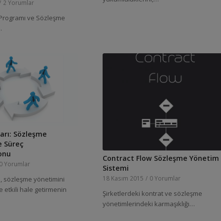
/
2 Yorumlar
 Programı ve Sözleşme
…
şları: Sözleşme
e Süreç
onu
Contract Flow Sözleşme Yönetim
0 Yorumlar
Sistemi
18 Kasım 2015
/
0 Yorumlar
rı, sözleşme yönetimini
e etkili hale getirmenin
Şirketlerdeki kontrat ve sözleşme
yönetimlerindeki karmaşıklığı…