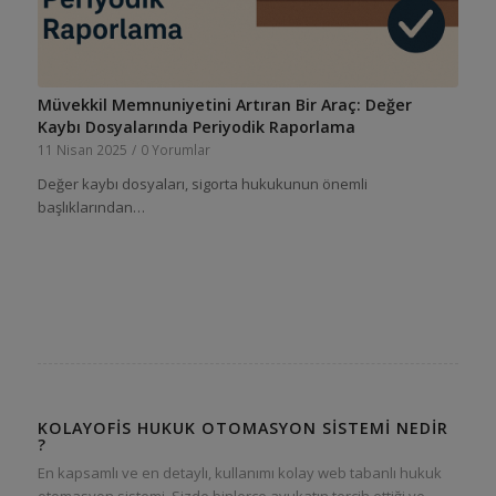
Müvekkil Memnuniyetini Artıran Bir Araç: Değer
Kaybı Dosyalarında Periyodik Raporlama
11 Nisan 2025
/
0 Yorumlar
Değer kaybı dosyaları, sigorta hukukunun önemli
başlıklarından…
KOLAYOFIS HUKUK OTOMASYON SISTEMI NEDIR
?
En kapsamlı ve en detaylı, kullanımı kolay web tabanlı hukuk
otomasyon sistemi. Sizde binlerce avukatın tercih ettiği ve