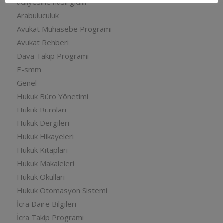
adliyesine nasıl gidilir
Arabuluculuk
Avukat Muhasebe Programı
Avukat Rehberi
Dava Takip Programı
E-smm
Genel
Hukuk Büro Yönetimi
Hukuk Büroları
Hukuk Dergileri
Hukuk Hikayeleri
Hukuk Kitapları
Hukuk Makaleleri
Hukuk Okulları
Hukuk Otomasyon Sistemi
İcra Daire Bilgileri
İcra Takip Programı