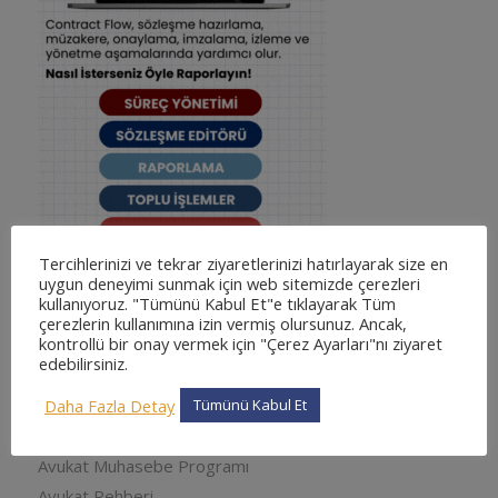
Tercihlerinizi ve tekrar ziyaretlerinizi hatırlayarak size en
uygun deneyimi sunmak için web sitemizde çerezleri
kullanıyoruz. "Tümünü Kabul Et"e tıklayarak Tüm
çerezlerin kullanımına izin vermiş olursunuz. Ancak,
kontrollü bir onay vermek için "Çerez Ayarları"nı ziyaret
KATEGORILER
edebilirsiniz.
adliyesine nasıl gidilir
Daha Fazla Detay
adliyesine nasıl gidilir
Tümünü Kabul Et
Arabuluculuk
Avukat Muhasebe Programı
Avukat Rehberi