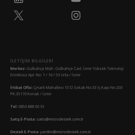
İLETİŞİM BİLGİLERİ
Merkez:
Gülbahçe Mah. Gülbahçe Cad. İzmir Yüksek Teknoloji
Enstitüsü Apt. No: 1 / 16 / 53 Urla / İzmir
İrtibat Ofisi:
Çınarlı Mahallesi 1572 Sokak No:33 İç Kapı No:203
PK.35170 Konak / İzmir
Tel:
0850 888 00 35
Satış E-Posta:
satis@microdestek.com.tr
Destek E-Posta:
yardim@microdestek.com.tr