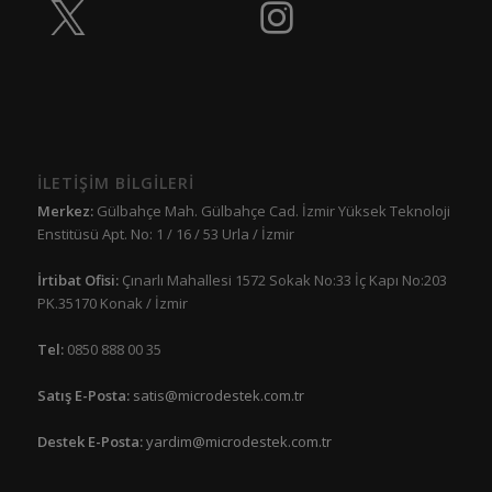
İLETİŞİM BİLGİLERİ
Merkez:
Gülbahçe Mah. Gülbahçe Cad. İzmir Yüksek Teknoloji
Enstitüsü Apt. No: 1 / 16 / 53 Urla / İzmir
İrtibat Ofisi:
Çınarlı Mahallesi 1572 Sokak No:33 İç Kapı No:203
PK.35170 Konak / İzmir
Tel:
0850 888 00 35
Satış E-Posta:
satis@microdestek.com.tr
Destek E-Posta:
yardim@microdestek.com.tr