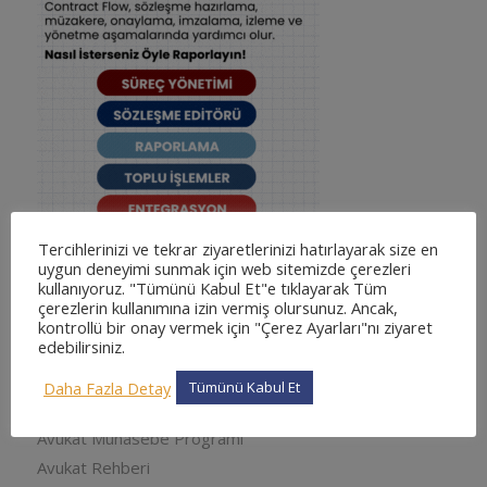
Tercihlerinizi ve tekrar ziyaretlerinizi hatırlayarak size en
uygun deneyimi sunmak için web sitemizde çerezleri
kullanıyoruz. "Tümünü Kabul Et"e tıklayarak Tüm
çerezlerin kullanımına izin vermiş olursunuz. Ancak,
KATEGORILER
kontrollü bir onay vermek için "Çerez Ayarları"nı ziyaret
edebilirsiniz.
adliyesine nasıl gidilir
adliyesine nasıl gidilir
Daha Fazla Detay
Tümünü Kabul Et
Arabuluculuk
Avukat Muhasebe Programı
Avukat Rehberi