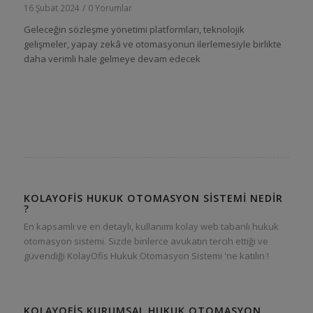
16 Şubat 2024
/
0 Yorumlar
Geleceğin sözleşme yönetimi platformları, teknolojik
gelişmeler, yapay zekâ ve otomasyonun ilerlemesiyle birlikte
daha verimli hale gelmeye devam edecek
KOLAYOFIS HUKUK OTOMASYON SISTEMI NEDIR
?
En kapsamlı ve en detaylı, kullanımı kolay web tabanlı hukuk
otomasyon sistemi. Sizde binlerce avukatın tercih ettiği ve
güvendiği KolayOfis Hukuk Otomasyon Sistemi 'ne katılın !
KOLAYOFIS KURUMSAL HUKUK OTOMASYON