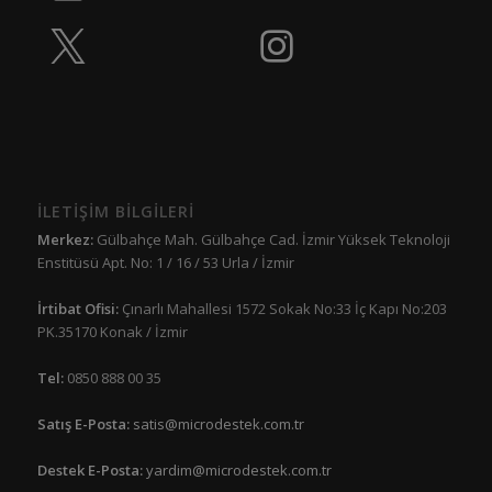
İLETİŞİM BİLGİLERİ
Merkez:
Gülbahçe Mah. Gülbahçe Cad. İzmir Yüksek Teknoloji
Enstitüsü Apt. No: 1 / 16 / 53 Urla / İzmir
İrtibat Ofisi:
Çınarlı Mahallesi 1572 Sokak No:33 İç Kapı No:203
PK.35170 Konak / İzmir
Tel:
0850 888 00 35
Satış E-Posta:
satis@microdestek.com.tr
Destek E-Posta:
yardim@microdestek.com.tr