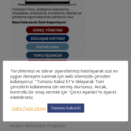
Tercihlerinizi ve tekrar ziyaretlerinizi hatırlayarak size en
uygun deneyimi sunmak için web sitemizde çerezleri
kullanıyoruz. "Tümünü Kabul Et"e tıklayarak Tüm
çerezlerin kullanımına izin vermiş olursunuz. Ancak,
kontrollü bir onay vermek için "Çerez Ayarları"nı ziyaret
KATEGORILER
edebilirsiniz.
adliyesine nasıl gidilir
Daha Fazla Detay
Tümünü Kabul Et
adliyesine nasıl gidilir
Arabuluculuk
Avukat Muhasebe Programı