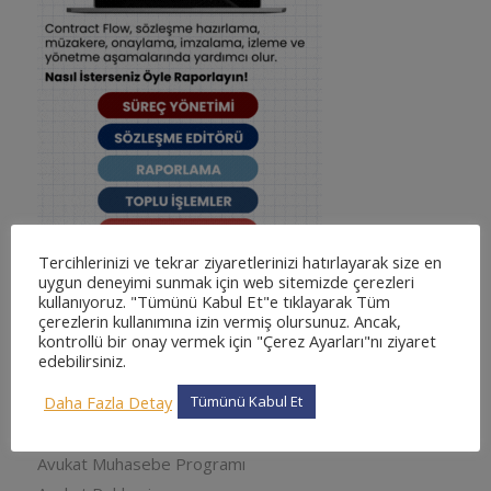
Tercihlerinizi ve tekrar ziyaretlerinizi hatırlayarak size en
uygun deneyimi sunmak için web sitemizde çerezleri
kullanıyoruz. "Tümünü Kabul Et"e tıklayarak Tüm
çerezlerin kullanımına izin vermiş olursunuz. Ancak,
kontrollü bir onay vermek için "Çerez Ayarları"nı ziyaret
KATEGORILER
edebilirsiniz.
adliyesine nasıl gidilir
Daha Fazla Detay
Tümünü Kabul Et
adliyesine nasıl gidilir
Arabuluculuk
Avukat Muhasebe Programı