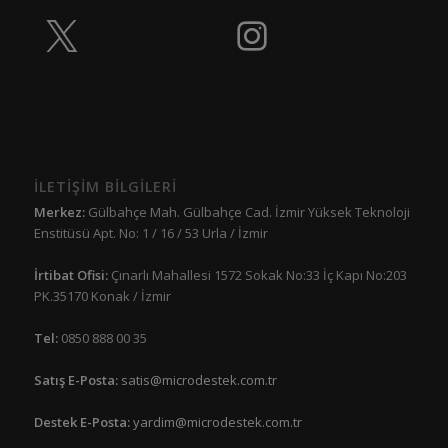
İLETİŞİM BİLGİLERİ
Merkez:
Gülbahçe Mah. Gülbahçe Cad. İzmir Yüksek Teknoloji
Enstitüsü Apt. No: 1 / 16 / 53 Urla / İzmir
İrtibat Ofisi:
Çınarlı Mahallesi 1572 Sokak No:33 İç Kapı No:203
PK.35170 Konak / İzmir
Tel:
0850 888 00 35
Satış E-Posta:
satis@microdestek.com.tr
Destek E-Posta:
yardim@microdestek.com.tr