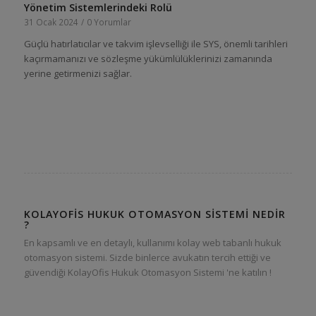
Yönetim Sistemlerindeki Rolü
31 Ocak 2024
/
0 Yorumlar
Güçlü hatırlatıcılar ve takvim işlevselliği ile SYS, önemli tarihleri ​​
kaçırmamanızı ve sözleşme yükümlülüklerinizi zamanında
yerine getirmenizi sağlar.
KOLAYOFIS HUKUK OTOMASYON SISTEMI NEDIR
?
En kapsamlı ve en detaylı, kullanımı kolay web tabanlı hukuk
otomasyon sistemi. Sizde binlerce avukatın tercih ettiği ve
güvendiği KolayOfis Hukuk Otomasyon Sistemi 'ne katılın !