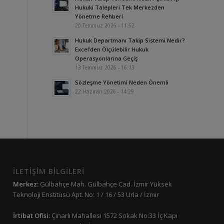
Hukuki Talepleri Tek Merkezden
Yönetme Rehberi
20 Temmuz 2026 - 11:52
Hukuk Departmanı Takip Sistemi Nedir?
Excel’den Ölçülebilir Hukuk
Operasyonlarına Geçiş
13 Temmuz 2026 - 16:13
Sözleşme Yönetimi Neden Önemli
22 Haziran 2026 - 14:29
İLETİŞİM BİLGİLERİ
Merkez:
Gülbahçe Mah. Gülbahçe Cad. İzmir Yüksek
Teknoloji Enstitüsü Apt. No: 1 / 16 / 53 Urla / İzmir
İrtibat Ofisi:
Çınarlı Mahallesi 1572 Sokak No:33 İç Kapı