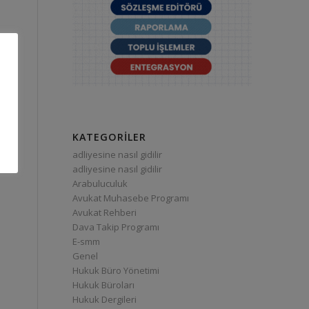
KATEGORILER
adliyesine nasıl gidilir
adliyesine nasıl gidilir
Arabuluculuk
Avukat Muhasebe Programı
Avukat Rehberi
Dava Takip Programı
E-smm
Genel
Hukuk Büro Yönetimi
Hukuk Büroları
Hukuk Dergileri