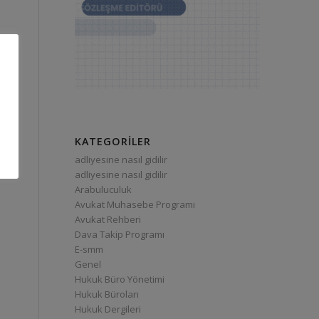
KATEGORILER
adliyesine nasıl gidilir
adliyesine nasıl gidilir
Arabuluculuk
Avukat Muhasebe Programı
Avukat Rehberi
Dava Takip Programı
E-smm
Genel
Hukuk Büro Yönetimi
Hukuk Büroları
Hukuk Dergileri