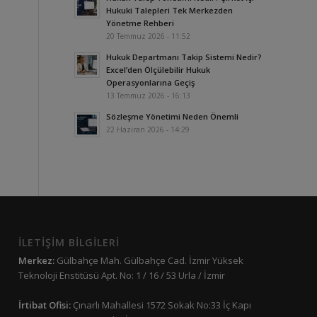
Hukuki Talepleri Tek Merkezden
Yönetme Rehberi
20 Temmuz 2026 - 11:52
Hukuk Departmanı Takip Sistemi Nedir?
Excel’den Ölçülebilir Hukuk
Operasyonlarına Geçiş
13 Temmuz 2026 - 16:13
Sözleşme Yönetimi Neden Önemli
22 Haziran 2026 - 14:29
İLETİŞİM BİLGİLERİ
Merkez:
Gülbahçe Mah. Gülbahçe Cad. İzmir Yüksek
Teknoloji Enstitüsü Apt. No: 1 / 16 / 53 Urla / İzmir
İrtibat Ofisi:
Çınarlı Mahallesi 1572 Sokak No:33 İç Kapı