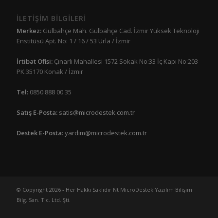
İLETİŞİM BİLGİLERİ
Merkez:
Gülbahçe Mah. Gülbahçe Cad. İzmir Yüksek Teknoloji
Enstitüsü Apt. No: 1 / 16 / 53 Urla / İzmir
İrtibat Ofisi:
Çınarlı Mahallesi 1572 Sokak No:33 İç Kapı No:203
PK.35170 Konak / İzmir
Tel:
0850 888 00 35
Satış E-Posta:
satis@microdestek.com.tr
Destek E-Posta:
yardim@microdestek.com.tr
© Copyright 2026 - Her Hakkı Saklıdır Nt MicroDestek Yazılım Bilişim
Bilg. San. Tic. Ltd. Şti.