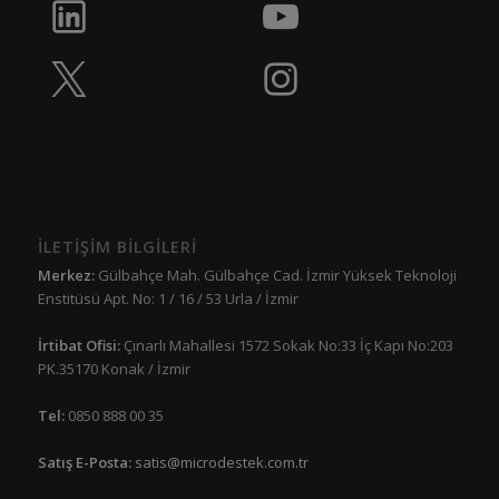
İLETİŞİM BİLGİLERİ
Merkez:
Gülbahçe Mah. Gülbahçe Cad. İzmir Yüksek Teknoloji
Enstitüsü Apt. No: 1 / 16 / 53 Urla / İzmir
İrtibat Ofisi:
Çınarlı Mahallesi 1572 Sokak No:33 İç Kapı No:203
PK.35170 Konak / İzmir
Tel:
0850 888 00 35
Satış E-Posta:
satis@microdestek.com.tr