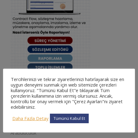
Tercihlerinizi ve tekrar ziyaretlerinizi hatırlayarak size en
uygun deneyimi sunmak için web sitemizde çerezleri
kullanıyoruz. "Tümünü Kabul Et"e tıklayarak Tüm
çerezlerin kullanımına izin vermiş olursunuz. Ancak,
kontrollü bir onay vermek için "Çerez Ayarları"nı ziyaret
edebilirsiniz.
KATEGORILER
adliyesine nasıl gidilir
Daha Fazla Detay
Tümünü Kabul Et
adliyesine nasıl gidilir
Arabuluculuk