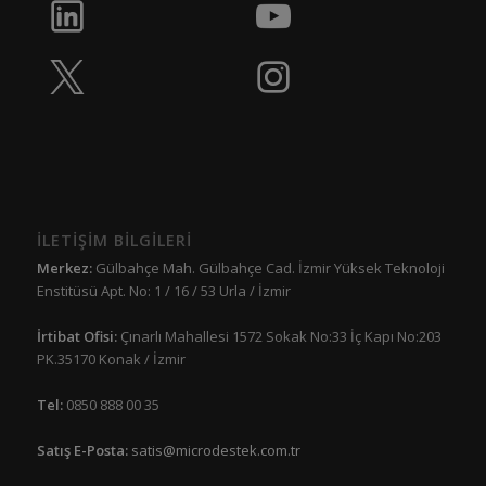
İLETİŞİM BİLGİLERİ
Merkez:
Gülbahçe Mah. Gülbahçe Cad. İzmir Yüksek Teknoloji
Enstitüsü Apt. No: 1 / 16 / 53 Urla / İzmir
İrtibat Ofisi:
Çınarlı Mahallesi 1572 Sokak No:33 İç Kapı No:203
PK.35170 Konak / İzmir
Tel:
0850 888 00 35
Satış E-Posta:
satis@microdestek.com.tr