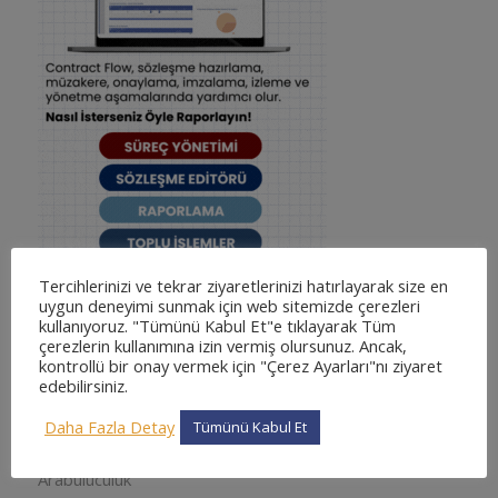
Tercihlerinizi ve tekrar ziyaretlerinizi hatırlayarak size en
uygun deneyimi sunmak için web sitemizde çerezleri
kullanıyoruz. "Tümünü Kabul Et"e tıklayarak Tüm
çerezlerin kullanımına izin vermiş olursunuz. Ancak,
kontrollü bir onay vermek için "Çerez Ayarları"nı ziyaret
edebilirsiniz.
KATEGORILER
adliyesine nasıl gidilir
Daha Fazla Detay
Tümünü Kabul Et
adliyesine nasıl gidilir
Arabuluculuk