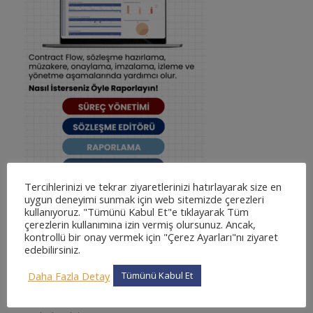
Tercihlerinizi ve tekrar ziyaretlerinizi hatırlayarak size en
uygun deneyimi sunmak için web sitemizde çerezleri
kullanıyoruz. "Tümünü Kabul Et"e tıklayarak Tüm
çerezlerin kullanımına izin vermiş olursunuz. Ancak,
kontrollü bir onay vermek için "Çerez Ayarları"nı ziyaret
edebilirsiniz.
KATEGORILER
Daha Fazla Detay
Tümünü Kabul Et
adliyesine nasıl gidilir
adliyesine nasıl gidilir