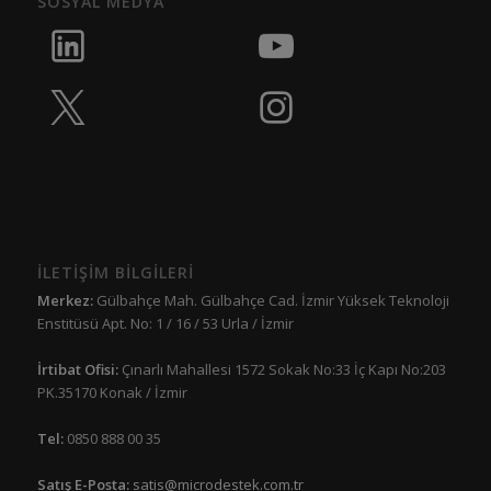
SOSYAL MEDYA
İLETİŞİM BİLGİLERİ
Merkez:
Gülbahçe Mah. Gülbahçe Cad. İzmir Yüksek Teknoloji
Enstitüsü Apt. No: 1 / 16 / 53 Urla / İzmir
İrtibat Ofisi:
Çınarlı Mahallesi 1572 Sokak No:33 İç Kapı No:203
PK.35170 Konak / İzmir
Tel:
0850 888 00 35
Satış E-Posta:
satis@microdestek.com.tr