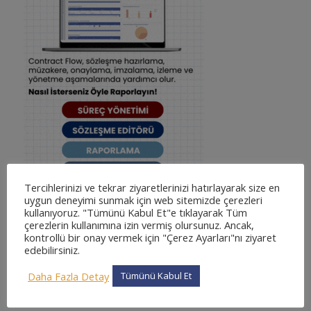
Tercihlerinizi ve tekrar ziyaretlerinizi hatırlayarak size en
uygun deneyimi sunmak için web sitemizde çerezleri
kullanıyoruz. "Tümünü Kabul Et"e tıklayarak Tüm
çerezlerin kullanımına izin vermiş olursunuz. Ancak,
kontrollü bir onay vermek için "Çerez Ayarları"nı ziyaret
edebilirsiniz.
KATEGORILER
Daha Fazla Detay
Tümünü Kabul Et
adliyesine nasıl gidilir
adliyesine nasıl gidilir