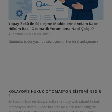
Yapay Zekâ ile Sözleşme Maddelerine Anlam Katın:
Hüküm Bazlı Otomatik Yorumlama Nasıl Çalışır?
4 Temmuz 2025
/
0 Yorumlar
Günümüz iş dünyasında sözleşmeler, her türlü anlaşmanın…
KOLAYOFIS HUKUK OTOMASYON SISTEMI NEDIR
?
En kapsamlı ve en detaylı, kullanımı kolay web tabanlı hukuk
otomasyon sistemi. Sizde binlerce avukatın tercih ettiği ve
güvendiği KolayOfis Hukuk Otomasyon Sistemi 'ne katılın !