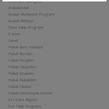
adliyesine nasıl gidilir
Arabuluculuk
Avukat Muhasebe Programı
Avukat Rehberi
Dava Takip Programı
E-smm
Genel
Hukuk Büro Yönetimi
Hukuk Büroları
Hukuk Dergileri
Hukuk Hikayeleri
Hukuk Kitapları
Hukuk Makaleleri
Hukuk Okulları
Hukuk Otomasyon Sistemi
İcra Daire Bilgileri
İcra Takip Programı