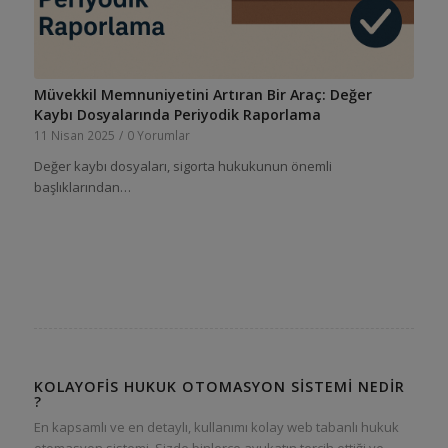
Müvekkil Memnuniyetini Artıran Bir Araç: Değer
Kaybı Dosyalarında Periyodik Raporlama
11 Nisan 2025
/
0 Yorumlar
Değer kaybı dosyaları, sigorta hukukunun önemli
başlıklarından…
KOLAYOFIS HUKUK OTOMASYON SISTEMI NEDIR
?
En kapsamlı ve en detaylı, kullanımı kolay web tabanlı hukuk
otomasyon sistemi. Sizde binlerce avukatın tercih ettiği ve