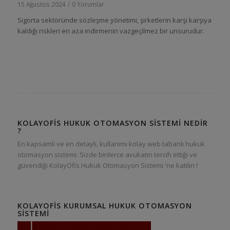
15 Ağustos 2024
/
0 Yorumlar
Sigorta sektöründe sözleşme yönetimi, şirketlerin karşı karşıya
kaldığı riskleri en aza indirmenin vazgeçilmez bir unsurudur.
KOLAYOFIS HUKUK OTOMASYON SISTEMI NEDIR
?
En kapsamlı ve en detaylı, kullanımı kolay web tabanlı hukuk
otomasyon sistemi. Sizde binlerce avukatın tercih ettiği ve
güvendiği KolayOfis Hukuk Otomasyon Sistemi 'ne katılın !
KOLAYOFIS KURUMSAL HUKUK OTOMASYON
SISTEMI