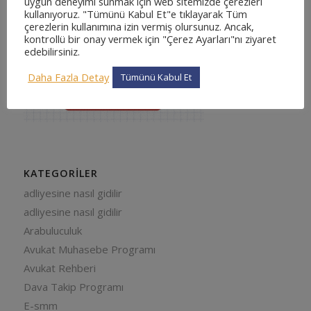
uygun deneyimi sunmak için web sitemizde çerezleri
kullanıyoruz. "Tümünü Kabul Et"e tıklayarak Tüm
çerezlerin kullanımına izin vermiş olursunuz. Ancak,
kontrollü bir onay vermek için "Çerez Ayarları"nı ziyaret
edebilirsiniz.
Daha Fazla Detay
Tümünü Kabul Et
KATEGORILER
adliyesine nasıl gidilir
adliyesine nasıl gidilir
Arabuluculuk
Avukat Muhasebe Programı
Avukat Rehberi
Dava Takip Programı
E-smm