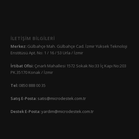
İLETİŞİM BİLGİLERİ
Merkez:
Gülbahçe Mah. Gülbahçe Cad. İzmir Yüksek Teknoloji
Enstitüsü Apt. No: 1 / 16 / 53 Urla / İzmir
İrtibat Ofisi:
Çınarlı Mahallesi 1572 Sokak No:33 İç Kapı No:203
PK.35170 Konak / İzmir
Tel:
0850 888 00 35
Satış E-Posta:
satis@microdestek.com.tr
Destek E-Posta:
yardim@microdestek.com.tr