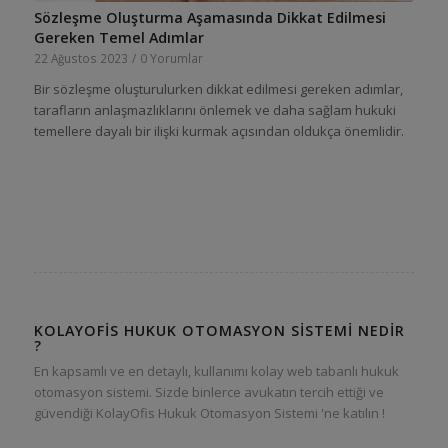
Sözleşme Oluşturma Aşamasında Dikkat Edilmesi
Gereken Temel Adımlar
22 Ağustos 2023
/
0 Yorumlar
Bir sözleşme oluşturulurken dikkat edilmesi gereken adımlar,
tarafların anlaşmazlıklarını önlemek ve daha sağlam hukuki
temellere dayalı bir ilişki kurmak açısından oldukça önemlidir.
KOLAYOFIS HUKUK OTOMASYON SISTEMI NEDIR
?
En kapsamlı ve en detaylı, kullanımı kolay web tabanlı hukuk
otomasyon sistemi. Sizde binlerce avukatın tercih ettiği ve
güvendiği KolayOfis Hukuk Otomasyon Sistemi 'ne katılın !