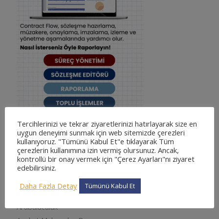
Tercihlerinizi ve tekrar ziyaretlerinizi hatırlayarak size en
uygun deneyimi sunmak için web sitemizde çerezleri
kullanıyoruz. "Tümünü Kabul Et"e tıklayarak Tüm
çerezlerin kullanımına izin vermiş olursunuz. Ancak,
kontrollü bir onay vermek için "Çerez Ayarları"nı ziyaret
KATEGORILER
edebilirsiniz.
adliyesine nasıl gidilir
Daha Fazla Detay
Tümünü Kabul Et
adliyesine nasıl gidilir
Arabuluculuk