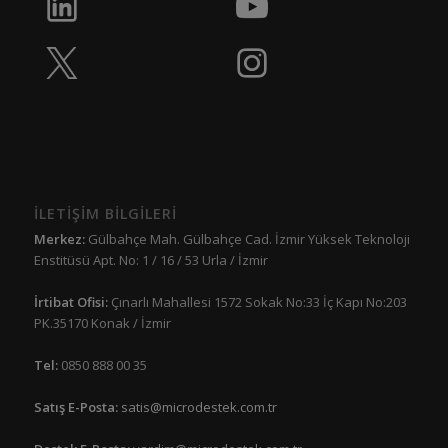
İLETİŞİM BİLGİLERİ
Merkez:
Gülbahçe Mah. Gülbahçe Cad. İzmir Yüksek Teknoloji
Enstitüsü Apt. No: 1 / 16 / 53 Urla / İzmir
İrtibat Ofisi:
Çınarlı Mahallesi 1572 Sokak No:33 İç Kapı No:203
PK.35170 Konak / İzmir
Tel:
0850 888 00 35
Satış E-Posta:
satis@microdestek.com.tr