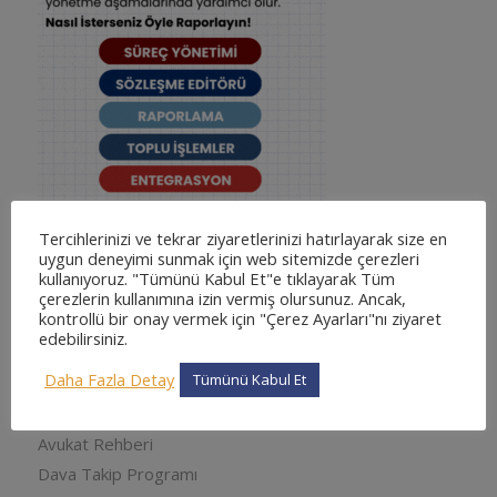
Tercihlerinizi ve tekrar ziyaretlerinizi hatırlayarak size en
uygun deneyimi sunmak için web sitemizde çerezleri
kullanıyoruz. "Tümünü Kabul Et"e tıklayarak Tüm
KATEGORILER
çerezlerin kullanımına izin vermiş olursunuz. Ancak,
kontrollü bir onay vermek için "Çerez Ayarları"nı ziyaret
adliyesine nasıl gidilir
edebilirsiniz.
adliyesine nasıl gidilir
Daha Fazla Detay
Tümünü Kabul Et
Arabuluculuk
Avukat Muhasebe Programı
Avukat Rehberi
Dava Takip Programı