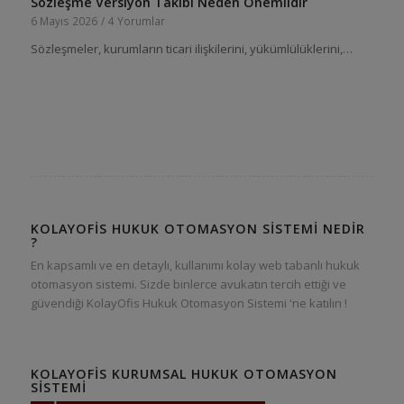
Sözleşme Versiyon Takibi Neden Önemlidir
6 Mayıs 2026
/
4 Yorumlar
Sözleşmeler, kurumların ticari ilişkilerini, yükümlülüklerini,…
KOLAYOFIS HUKUK OTOMASYON SISTEMI NEDIR
?
En kapsamlı ve en detaylı, kullanımı kolay web tabanlı hukuk
otomasyon sistemi. Sizde binlerce avukatın tercih ettiği ve
güvendiği KolayOfis Hukuk Otomasyon Sistemi 'ne katılın !
KOLAYOFIS KURUMSAL HUKUK OTOMASYON
SISTEMI