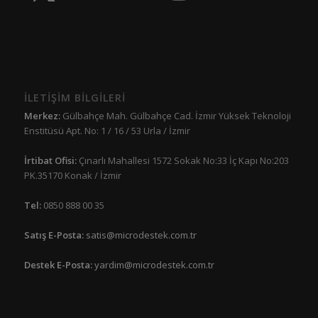
İLETİŞİM BİLGİLERİ
Merkez:
Gülbahçe Mah. Gülbahçe Cad. İzmir Yüksek Teknoloji
Enstitüsü Apt. No: 1 / 16 / 53 Urla / İzmir
İrtibat Ofisi:
Çınarlı Mahallesi 1572 Sokak No:33 İç Kapı No:203
PK.35170 Konak / İzmir
Tel:
0850 888 00 35
Satış E-Posta:
satis@microdestek.com.tr
Destek E-Posta:
yardim@microdestek.com.tr