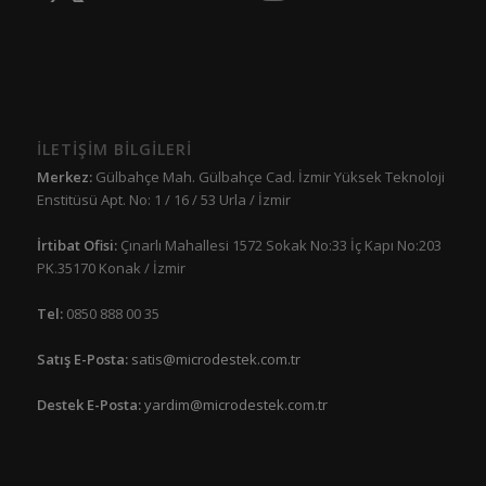
İLETİŞİM BİLGİLERİ
Merkez:
Gülbahçe Mah. Gülbahçe Cad. İzmir Yüksek Teknoloji
Enstitüsü Apt. No: 1 / 16 / 53 Urla / İzmir
İrtibat Ofisi:
Çınarlı Mahallesi 1572 Sokak No:33 İç Kapı No:203
PK.35170 Konak / İzmir
Tel:
0850 888 00 35
Satış E-Posta:
satis@microdestek.com.tr
Destek E-Posta:
yardim@microdestek.com.tr