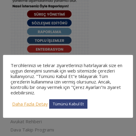
Tercihlerinizi ve tekrar ziyaretlerinizi hatırlayarak size en
uygun deneyimi sunmak için web sitemizde çerezleri
kullanıyoruz. "Tümünü Kabul Et"e tıklayarak Tüm
KATEGORILER
çerezlerin kullanımına izin vermiş olursunuz. Ancak,
kontrollü bir onay vermek için "Çerez Ayarları"nı ziyaret
adliyesine nasıl gidilir
edebilirsiniz.
adliyesine nasıl gidilir
Daha Fazla Detay
Tümünü Kabul Et
Arabuluculuk
Avukat Muhasebe Programı
Avukat Rehberi
Dava Takip Programı