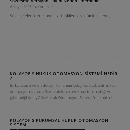
Sözleşme Versiyon Takibi Neden Önemlidir
6 Mayıs 2026
/
4 Yorumlar
Sözleşmeler, kurumların ticari ilişkilerini, yükümlülüklerini,…
KOLAYOFIS HUKUK OTOMASYON SISTEMI NEDIR
?
En kapsamlı ve en detaylı, kullanımı kolay web tabanlı hukuk
otomasyon sistemi. Sizde binlerce avukatın tercih ettiği ve
güvendiği KolayOfis Hukuk Otomasyon Sistemi 'ne katılın !
KOLAYOFIS KURUMSAL HUKUK OTOMASYON
SISTEMI