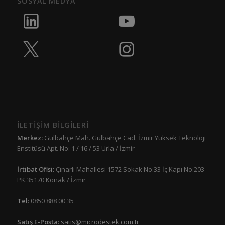
SOSYAL MEDYA
İLETİŞİM BİLGİLERİ
Merkez:
Gülbahçe Mah. Gülbahçe Cad. İzmir Yüksek Teknoloji
Enstitüsü Apt. No: 1 / 16 / 53 Urla / İzmir
İrtibat Ofisi:
Çınarlı Mahallesi 1572 Sokak No:33 İç Kapı No:203
PK.35170 Konak / İzmir
Tel:
0850 888 00 35
Satış E-Posta:
satis@microdestek.com.tr