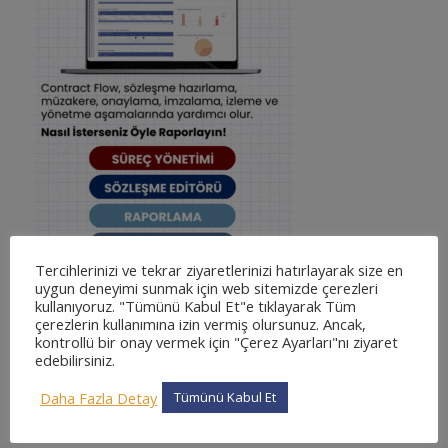
Tercihlerinizi ve tekrar ziyaretlerinizi hatırlayarak size en
uygun deneyimi sunmak için web sitemizde çerezleri
kullanıyoruz. "Tümünü Kabul Et"e tıklayarak Tüm
çerezlerin kullanımına izin vermiş olursunuz. Ancak,
kontrollü bir onay vermek için "Çerez Ayarları"nı ziyaret
edebilirsiniz.
KATEGORILER
Daha Fazla Detay
Tümünü Kabul Et
adliyesine nasıl gidilir
adliyesine nasıl gidilir