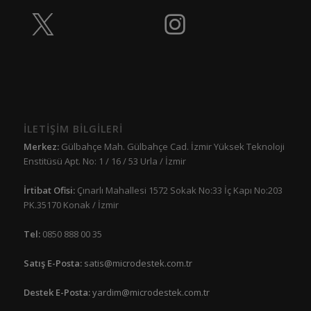
İLETİŞİM BİLGİLERİ
Merkez:
Gülbahçe Mah. Gülbahçe Cad. İzmir Yüksek Teknoloji
Enstitüsü Apt. No: 1 / 16 / 53 Urla / İzmir
İrtibat Ofisi:
Çınarlı Mahallesi 1572 Sokak No:33 İç Kapı No:203
PK.35170 Konak / İzmir
Tel:
0850 888 00 35
Satış E-Posta:
satis@microdestek.com.tr
Destek E-Posta:
yardim@microdestek.com.tr