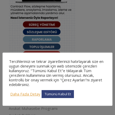
Tercihlerinizi ve tekrar ziyaretlerinizi hatırlayarak size en
uygun deneyimi sunmak için web sitemizde çerezleri
kullanıyoruz. "Tümünü Kabul Et"e tıklayarak Tüm
çerezlerin kullanımına izin vermiş olursunuz. Ancak,
kontrollü bir onay vermek için "Çerez Ayarları"nı ziyaret
KATEGORILER
edebilirsiniz.
adliyesine nasıl gidilir
Daha Fazla Detay
Tümünü Kabul Et
adliyesine nasıl gidilir
Arabuluculuk
Avukat Muhasebe Programı