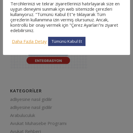
Tercihlerinizi ve tekrar ziyaretlerinizi hatırlayarak size en
uygun deneyimi sunmak için web sitemizde çerezleri
kullanıyoruz. "Tümünü Kabul Et"e tıklayarak Tüm
çerezlerin kullanımına izin vermiş olursunuz. Ancak,
kontrollü bir onay vermek için "Çerez Ayarları"nı ziyaret
edebilirsiniz.
Daha Fazla Detay
Tümünü Kabul Et
KATEGORILER
adliyesine nasıl gidilir
adliyesine nasıl gidilir
Arabuluculuk
Avukat Muhasebe Programı
Avukat Rehberi