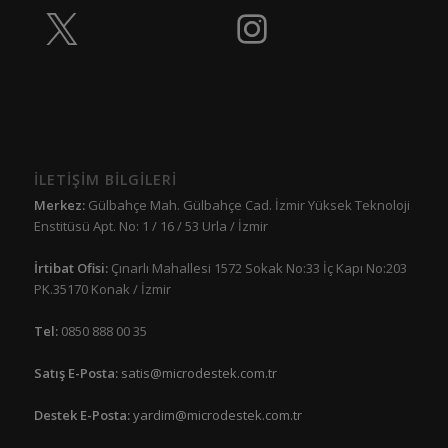
İLETİŞİM BİLGİLERİ
Merkez:
Gülbahçe Mah. Gülbahçe Cad. İzmir Yüksek Teknoloji
Enstitüsü Apt. No: 1 / 16 / 53 Urla / İzmir
İrtibat Ofisi:
Çınarlı Mahallesi 1572 Sokak No:33 İç Kapı No:203
PK.35170 Konak / İzmir
Tel:
0850 888 00 35
Satış E-Posta:
satis@microdestek.com.tr
Destek E-Posta:
yardim@microdestek.com.tr