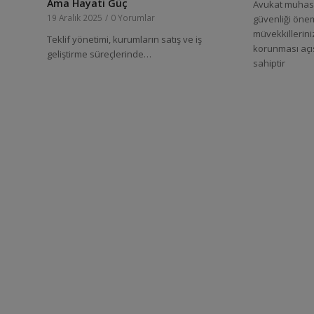
Ama Hayati Güç
Avukat muhase
19 Aralık 2025
/
0 Yorumlar
güvenliği önem
müvekkillerini
Teklif yönetimi, kurumların satış ve iş
korunması açı
geliştirme süreçlerinde…
sahiptir