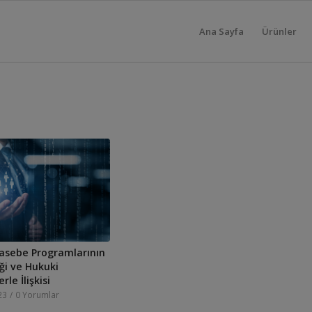
Ana Sayfa
Ürünler
asebe Programlarının
ği ve Hukuki
le İlişkisi
23
/
0 Yorumlar