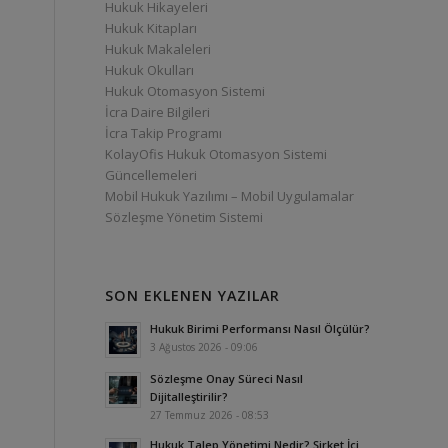
Hukuk Hikayeleri
Hukuk Kitapları
Hukuk Makaleleri
Hukuk Okulları
Hukuk Otomasyon Sistemi
İcra Daire Bilgileri
İcra Takip Programı
KolayOfis Hukuk Otomasyon Sistemi
Güncellemeleri
Mobil Hukuk Yazılımı – Mobil Uygulamalar
Sözleşme Yönetim Sistemi
SON EKLENEN YAZILAR
Hukuk Birimi Performansı Nasıl Ölçülür?
3 Ağustos 2026 - 09:06
Sözleşme Onay Süreci Nasıl
Dijitalleştirilir?
27 Temmuz 2026 - 08:53
Hukuk Talep Yönetimi Nedir? Şirket İçi