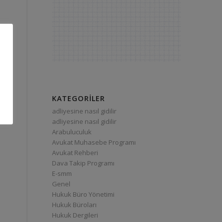
KATEGORILER
adliyesine nasıl gidilir
adliyesine nasıl gidilir
Arabuluculuk
Avukat Muhasebe Programı
Avukat Rehberi
Dava Takip Programı
E-smm
Genel
Hukuk Büro Yönetimi
Hukuk Büroları
Hukuk Dergileri