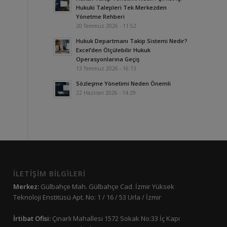
Hukuki Talepleri Tek Merkezden
Yönetme Rehberi
20 Temmuz 2026 - 11:52
Hukuk Departmanı Takip Sistemi Nedir?
Excel’den Ölçülebilir Hukuk
Operasyonlarına Geçiş
13 Temmuz 2026 - 16:13
Sözleşme Yönetimi Neden Önemli
22 Haziran 2026 - 14:29
İLETİŞİM BİLGİLERİ
Merkez:
Gülbahçe Mah. Gülbahçe Cad. İzmir Yüksek
Teknoloji Enstitüsü Apt. No: 1 / 16 / 53 Urla / İzmir
İrtibat Ofisi:
Çınarlı Mahallesi 1572 Sokak No:33 İç Kapı