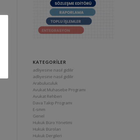
KATEGORILER
adliyesine nasıl gidilir
adliyesine nasıl gidilir
Arabuluculuk
Avukat Muhasebe Programı
Avukat Rehberi
Dava Takip Programı
E-smm
Genel
Hukuk Büro Yönetimi
Hukuk Büroları
Hukuk Dergileri