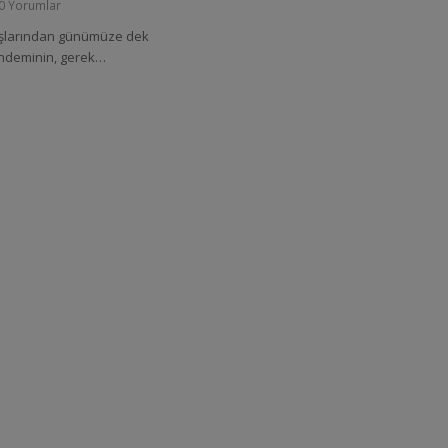
0 Yorumlar
başlarından günümüze dek
ndeminin, gerek…