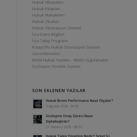
Hukuk Hikayeleri
Hukuk Kitapları
Hukuk Makaleleri
Hukuk Okulları
Hukuk Otomasyon Sistemi
İcra Daire Bilgileri
İcra Takip Programı
KolayOfis Hukuk Otomasyon Sistemi
Güncellemeleri
Mobil Hukuk Yazılımı – Mobil Uygulamalar
Sözleşme Yönetim Sistemi
SON EKLENEN YAZILAR
Hukuk Birimi Performansı Nasıl Ölçülür?
3 Ağustos 2026 - 09:06
Sözleşme Onay Süreci Nasıl
Dijitalleştirilir?
27 Temmuz 2026 - 08:53
Hukuk Talep Yönetimi Nedir? Şirket İçi