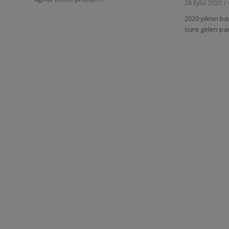
28 Eylül 2020
/
2020 yılının 
süre gelen pa