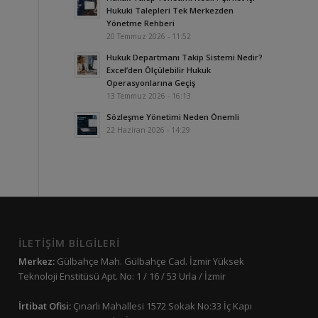
Hukuki Talepleri Tek Merkezden
Yönetme Rehberi
20 Temmuz 2026 - 11:52
Hukuk Departmanı Takip Sistemi Nedir?
Excel’den Ölçülebilir Hukuk
Operasyonlarına Geçiş
13 Temmuz 2026 - 16:13
Sözleşme Yönetimi Neden Önemli
22 Haziran 2026 - 14:29
İLETİŞİM BİLGİLERİ
Merkez:
Gülbahçe Mah. Gülbahçe Cad. İzmir Yüksek
Teknoloji Enstitüsü Apt. No: 1 / 16 / 53 Urla / İzmir
İrtibat Ofisi:
Çınarlı Mahallesi 1572 Sokak No:33 İç Kapı