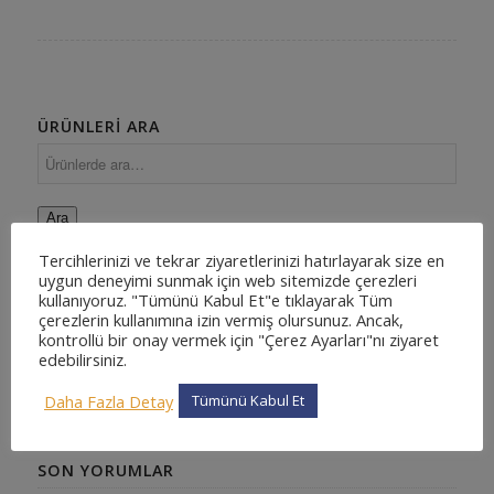
ÜRÜNLERI ARA
Ara
Tercihlerinizi ve tekrar ziyaretlerinizi hatırlayarak size en
uygun deneyimi sunmak için web sitemizde çerezleri
kullanıyoruz. "Tümünü Kabul Et"e tıklayarak Tüm
ÜRÜN KATEGORILERI
çerezlerin kullanımına izin vermiş olursunuz. Ancak,
kontrollü bir onay vermek için "Çerez Ayarları"nı ziyaret
Bakiye
edebilirsiniz.
Hukuk Yazılımı
Sözleşme Yönetim Sistemi
Daha Fazla Detay
Tümünü Kabul Et
SON YORUMLAR