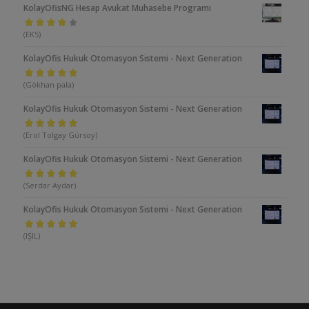
KolayOfisNG Hesap Avukat Muhasebe Programı
5
(EKS)
üzerinden
KolayOfis Hukuk Otomasyon Sistemi - Next Generation
4
oy aldı
5 üzerinden
(Gökhan pala)
5
oy aldı
KolayOfis Hukuk Otomasyon Sistemi - Next Generation
5 üzerinden
(Erol Tolgay Gürsoy)
5
oy aldı
KolayOfis Hukuk Otomasyon Sistemi - Next Generation
5 üzerinden
(Serdar Aydar)
5
oy aldı
KolayOfis Hukuk Otomasyon Sistemi - Next Generation
5 üzerinden
(IŞIL)
5
oy aldı