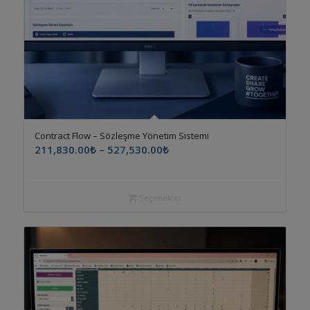
5.00
Contract Flow – Sözleşme Yönetim Sistemi
Fiyat
211,830.00
₺
–
527,530.00
₺
aralığı:
211,830.00₺
-
Seçenekler
527,530.00₺