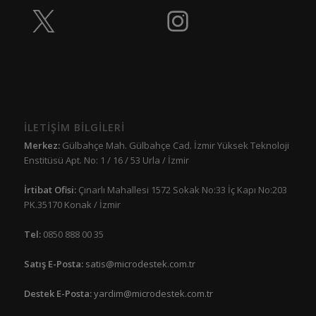
İLETİŞİM BİLGİLERİ
Merkez:
Gülbahçe Mah. Gülbahçe Cad. İzmir Yüksek Teknoloji
Enstitüsü Apt. No: 1 / 16 / 53 Urla / İzmir
İrtibat Ofisi:
Çınarlı Mahallesi 1572 Sokak No:33 İç Kapı No:203
PK.35170 Konak / İzmir
Tel:
0850 888 00 35
Satış E-Posta:
satis@microdestek.com.tr
Destek E-Posta:
yardim@microdestek.com.tr