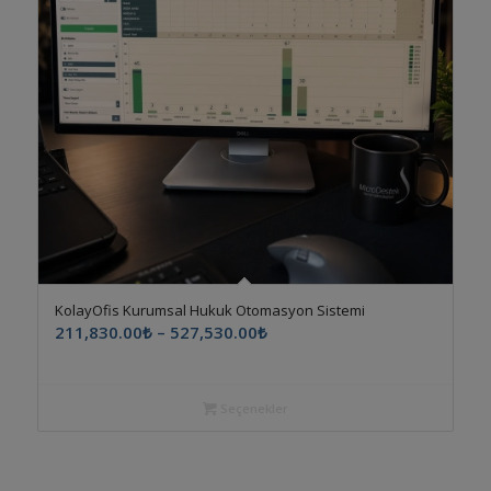
KolayOfis Kurumsal Hukuk Otomasyon Sistemi
Fiyat
211,830.00
₺
–
527,530.00
₺
aralığı:
211,830.00₺
-
Seçenekler
527,530.00₺