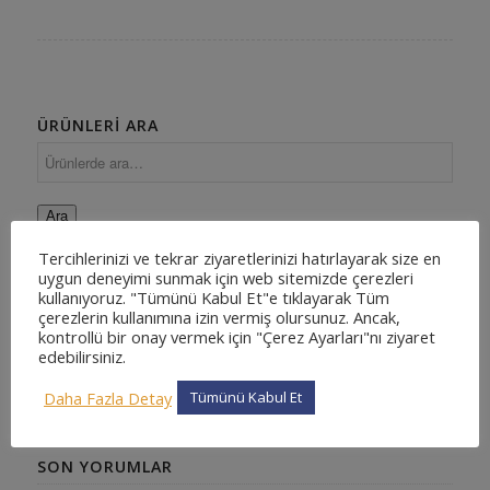
ÜRÜNLERI ARA
Ara
Tercihlerinizi ve tekrar ziyaretlerinizi hatırlayarak size en
uygun deneyimi sunmak için web sitemizde çerezleri
kullanıyoruz. "Tümünü Kabul Et"e tıklayarak Tüm
ÜRÜN KATEGORILERI
çerezlerin kullanımına izin vermiş olursunuz. Ancak,
kontrollü bir onay vermek için "Çerez Ayarları"nı ziyaret
Bakiye
edebilirsiniz.
Hukuk Yazılımı
Sözleşme Yönetim Sistemi
Daha Fazla Detay
Tümünü Kabul Et
SON YORUMLAR