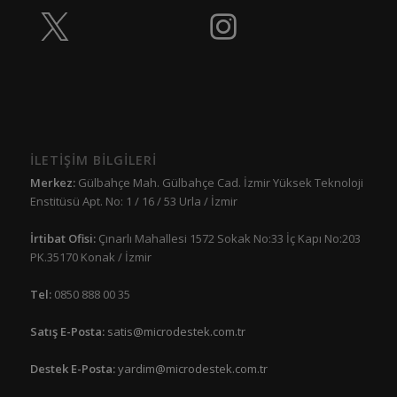
İLETİŞİM BİLGİLERİ
Merkez:
Gülbahçe Mah. Gülbahçe Cad. İzmir Yüksek Teknoloji
Enstitüsü Apt. No: 1 / 16 / 53 Urla / İzmir
İrtibat Ofisi:
Çınarlı Mahallesi 1572 Sokak No:33 İç Kapı No:203
PK.35170 Konak / İzmir
Tel:
0850 888 00 35
Satış E-Posta:
satis@microdestek.com.tr
Destek E-Posta:
yardim@microdestek.com.tr