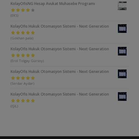
KolayOfisNG Hesap Avukat Muhasebe Programı
5
(EKS)
üzerinden
KolayOfis Hukuk Otomasyon Sistemi - Next Generation
4
oy aldı
5 üzerinden
(Gökhan pala)
5
oy aldı
KolayOfis Hukuk Otomasyon Sistemi - Next Generation
5 üzerinden
(Erol Tolgay Gürsoy)
5
oy aldı
KolayOfis Hukuk Otomasyon Sistemi - Next Generation
5 üzerinden
(Serdar Aydar)
5
oy aldı
KolayOfis Hukuk Otomasyon Sistemi - Next Generation
5 üzerinden
(IŞIL)
5
oy aldı