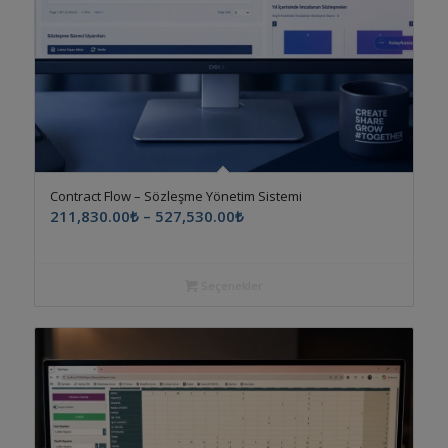
5.00
Contract Flow – Sözleşme Yönetim Sistemi
Fiyat
211,830.00
₺
–
527,530.00
₺
aralığı:
211,830.00₺
-
Seçenekler
527,530.00₺