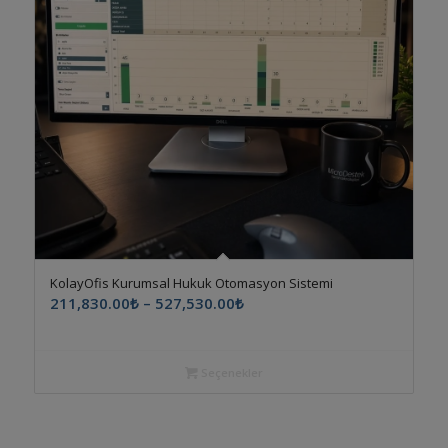
KolayOfis Kurumsal Hukuk Otomasyon Sistemi
Fiyat
211,830.00
₺
–
527,530.00
₺
aralığı:
211,830.00₺
-
Seçenekler
527,530.00₺