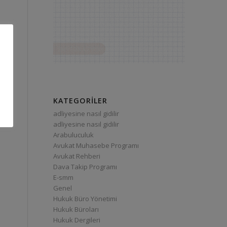
KATEGORILER
adliyesine nasıl gidilir
adliyesine nasıl gidilir
Arabuluculuk
Avukat Muhasebe Programı
Avukat Rehberi
Dava Takip Programı
E-smm
Genel
Hukuk Büro Yönetimi
Hukuk Büroları
Hukuk Dergileri