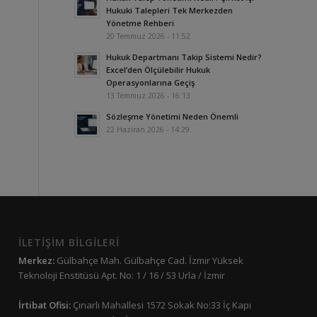
Hukuki Talepleri Tek Merkezden
Yönetme Rehberi
20 Temmuz 2026 - 11:52
Hukuk Departmanı Takip Sistemi Nedir?
Excel’den Ölçülebilir Hukuk
Operasyonlarına Geçiş
13 Temmuz 2026 - 16:13
Sözleşme Yönetimi Neden Önemli
22 Haziran 2026 - 14:29
İLETİŞİM BİLGİLERİ
Merkez:
Gülbahçe Mah. Gülbahçe Cad. İzmir Yüksek
Teknoloji Enstitüsü Apt. No: 1 / 16 / 53 Urla / İzmir
İrtibat Ofisi:
Çınarlı Mahallesi 1572 Sokak No:33 İç Kapı