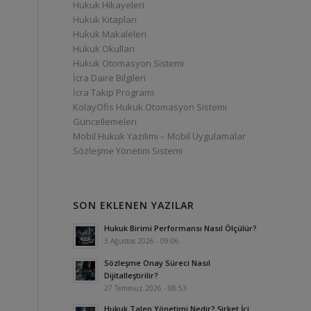
Hukuk Hikayeleri
Hukuk Kitapları
Hukuk Makaleleri
Hukuk Okulları
Hukuk Otomasyon Sistemi
İcra Daire Bilgileri
İcra Takip Programı
KolayOfis Hukuk Otomasyon Sistemi
Güncellemeleri
Mobil Hukuk Yazılımı – Mobil Uygulamalar
Sözleşme Yönetim Sistemi
SON EKLENEN YAZILAR
Hukuk Birimi Performansı Nasıl Ölçülür?
3 Ağustos 2026 - 09:06
Sözleşme Onay Süreci Nasıl
Dijitalleştirilir?
27 Temmuz 2026 - 08:53
Hukuk Talep Yönetimi Nedir? Şirket İçi