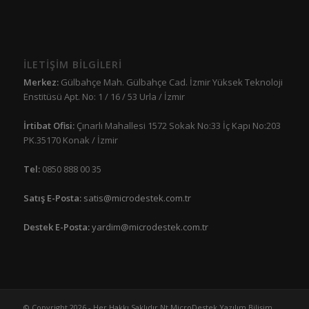
İLETİŞİM BİLGİLERİ
Merkez:
Gülbahçe Mah. Gülbahçe Cad. İzmir Yüksek Teknoloji
Enstitüsü Apt. No: 1 / 16 / 53 Urla / İzmir
İrtibat Ofisi:
Çınarlı Mahallesi 1572 Sokak No:33 İç Kapı No:203
PK.35170 Konak / İzmir
Tel:
0850 888 00 35
Satış E-Posta:
satis@microdestek.com.tr
Destek E-Posta:
yardim@microdestek.com.tr
© Copyright 2026 - Her Hakkı Saklıdır Nt MicroDestek Yazılım Bilişim