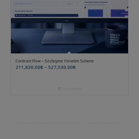
5.00
Contract Flow – Sözleşme Yönetim Sistemi
Fiyat
211,830.00
₺
–
527,530.00
₺
aralığı:
211,830.00₺
-
Seçenekler
527,530.00₺