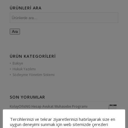
ÜRÜNLERI ARA
Ara
ÜRÜN KATEGORILERI
Bakiye
Hukuk Yazılımı
Sözleşme Yönetim Sistemi
SON YORUMLAR
KolayOfisNG Hesap Avukat Muhasebe Programı
5
(EKS)
Tercihlerinizi ve tekrar ziyaretlerinizi hatırlayarak size en
üzerinden
uygun deneyimi sunmak için web sitemizde çerezleri
KolayOfis Hukuk Otomasyon Sistemi - Next Generation