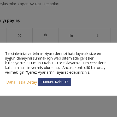
Paylaşımlar Yapan Avukat Hesapları
iyi paylaş
Tercihlerinizi ve tekrar ziyaretlerinizi hatırlayarak size en
uygun deneyimi sunmak için web sitemizde çerezleri
kullanıyoruz. "Tümünü Kabul Et"e tıklayarak Tüm çerezlerin
kullanımına izin vermiş olursunuz. Ancak, kontrollü bir onay
vermek için "Çerez Ayarları"nı ziyaret edebilirsiniz.
0
Daha Fazla Detay
Tümünü Kabul Et
CEVAPLAR