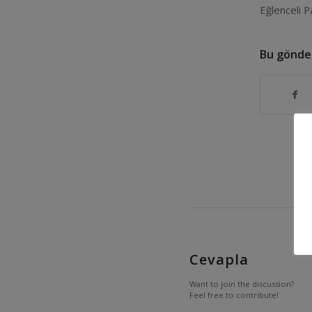
Eğlenceli 
Bu gönder
Cevapla
Want to join the discussion?
Feel free to contribute!