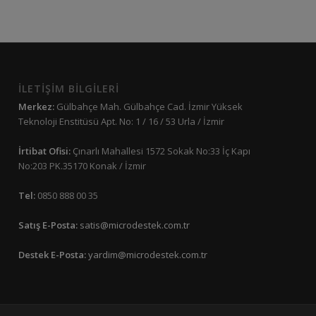
İLETİŞİM BİLGİLERİ
Merkez:
Gülbahçe Mah. Gülbahçe Cad. İzmir Yüksek
Teknoloji Enstitüsü Apt. No: 1 / 16 / 53 Urla / İzmir
İrtibat Ofisi:
Çınarlı Mahallesi 1572 Sokak No:33 İç Kapı
No:203 PK.35170 Konak / İzmir
Tel:
0850 888 00 35
Satış E-Posta:
satis@microdestek.com.tr
Destek E-Posta:
yardim@microdestek.com.tr