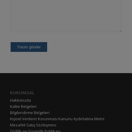
KURUMSAL
Hakkımızda
Kalite Belgeleri
Bilgilendirme Belgeleri
Kişisel Verilerin Korunması Kanunu Aydınlatma Metni
Mesafeli Satış Sözleşmesi
Gizlilik ve Güvenlik Politikası