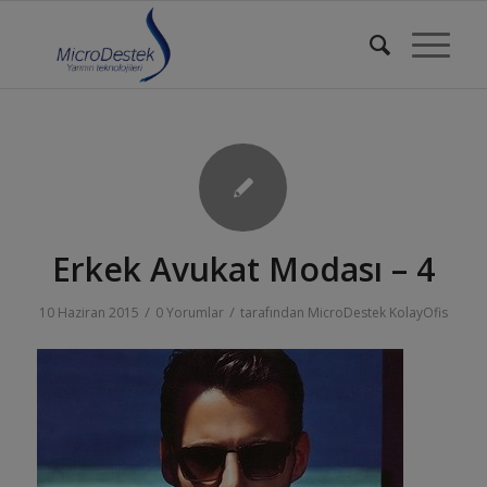
Erkek Avukat Modası – 4
/
/
10 Haziran 2015
0 Yorumlar
tarafından
MicroDestek KolayOfis