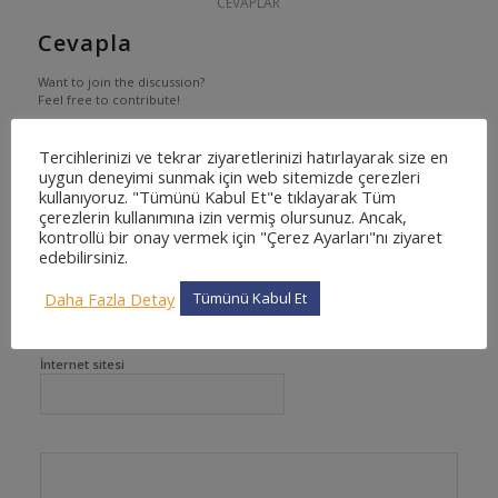
CEVAPLAR
Cevapla
Want to join the discussion?
Feel free to contribute!
*
Ad
Tercihlerinizi ve tekrar ziyaretlerinizi hatırlayarak size en
uygun deneyimi sunmak için web sitemizde çerezleri
kullanıyoruz. "Tümünü Kabul Et"e tıklayarak Tüm
çerezlerin kullanımına izin vermiş olursunuz. Ancak,
kontrollü bir onay vermek için "Çerez Ayarları"nı ziyaret
edebilirsiniz.
*
E-posta
Daha Fazla Detay
Tümünü Kabul Et
İnternet sitesi