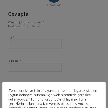
CEVAPLAR
Cevapla
Want to join the discussion?
Feel free to contribute!
*
Ad
*
E-posta
İnternet sitesi
Tercihlerinizi ve tekrar ziyaretlerinizi hatırlayarak size en
uygun deneyimi sunmak için web sitemizde çerezleri
kullanıyoruz. "Tümünü Kabul Et"e tıklayarak Tüm
çerezlerin kullanımına izin vermiş olursunuz. Ancak,
kontrollü bir onay vermek için "Çerez Ayarları"nı ziyaret