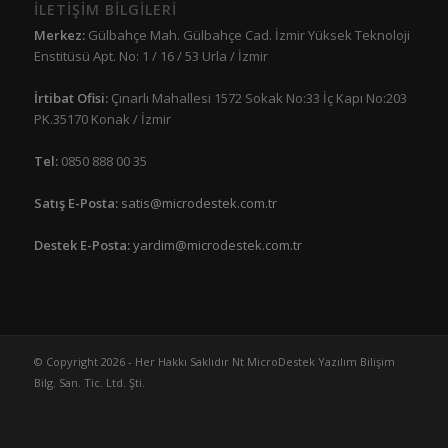
İLETİŞİM BİLGİLERİ
Merkez:
Gülbahçe Mah. Gülbahçe Cad. İzmir Yüksek Teknoloji
Enstitüsü Apt. No: 1 / 16 / 53 Urla / İzmir
İrtibat Ofisi:
Çınarlı Mahallesi 1572 Sokak No:33 İç Kapı No:203
PK.35170 Konak / İzmir
Tel:
0850 888 00 35
Satış E-Posta:
satis@microdestek.com.tr
Destek E-Posta:
yardim@microdestek.com.tr
© Copyright 2026 - Her Hakkı Saklıdır Nt MicroDestek Yazılım Bilişim
Bilg. San. Tic. Ltd. Şti.