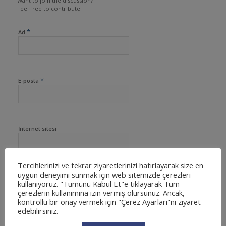
Want to join the discussion?
Feel free to contribute!
*
Ad
*
E-posta
İnternet sitesi
Tercihlerinizi ve tekrar ziyaretlerinizi hatırlayarak size en
uygun deneyimi sunmak için web sitemizde çerezleri
kullanıyoruz. "Tümünü Kabul Et"e tıklayarak Tüm
çerezlerin kullanımına izin vermiş olursunuz. Ancak,
kontrollü bir onay vermek için "Çerez Ayarları"nı ziyaret
edebilirsiniz.