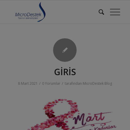
GİRİS
/
/
8 Mart 2021
0 Yorumlar
tarafından
MicroDestek Blog