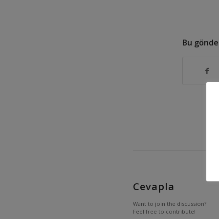
Bu gönder
Cevapla
Want to join the discussion?
Feel free to contribute!