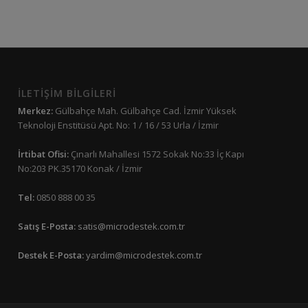
İLETİŞİM BİLGİLERİ
Merkez:
Gülbahçe Mah. Gülbahçe Cad. İzmir Yüksek
Teknoloji Enstitüsü Apt. No: 1 / 16 / 53 Urla / İzmir
İrtibat Ofisi:
Çınarlı Mahallesi 1572 Sokak No:33 İç Kapı
No:203 PK.35170 Konak / İzmir
Tel:
0850 888 00 35
Satış E-Posta:
satis@microdestek.com.tr
Destek E-Posta:
yardim@microdestek.com.tr