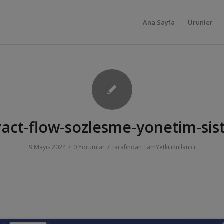
Ana Sayfa
Ürünler
ract-flow-sozlesme-yonetim-sis
/
/
9 Mayıs 2024
0 Yorumlar
tarafından
TamYetkiliKullanici