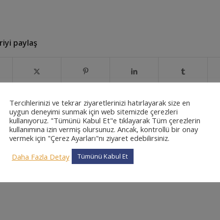
iyi paylaş
Tercihlerinizi ve tekrar ziyaretlerinizi hatırlayarak size en
uygun deneyimi sunmak için web sitemizde çerezleri
kullanıyoruz. "Tümünü Kabul Et"e tıklayarak Tüm çerezlerin
kullanımına izin vermiş olursunuz. Ancak, kontrollü bir onay
vermek için "Çerez Ayarları"nı ziyaret edebilirsiniz.
0
Daha Fazla Detay
Tümünü Kabul Et
CEVAPLAR