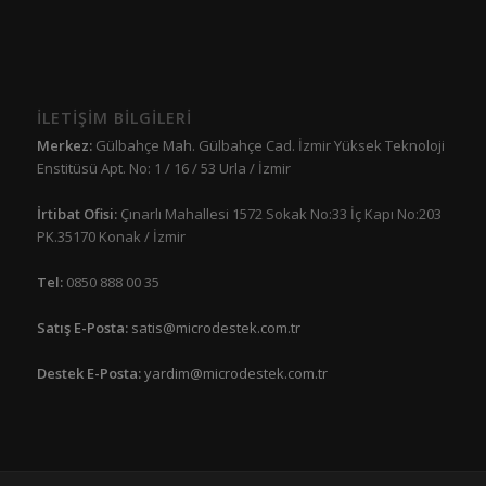
İLETİŞİM BİLGİLERİ
Merkez:
Gülbahçe Mah. Gülbahçe Cad. İzmir Yüksek Teknoloji
Enstitüsü Apt. No: 1 / 16 / 53 Urla / İzmir
İrtibat Ofisi:
Çınarlı Mahallesi 1572 Sokak No:33 İç Kapı No:203
PK.35170 Konak / İzmir
Tel:
0850 888 00 35
Satış E-Posta:
satis@microdestek.com.tr
Destek E-Posta:
yardim@microdestek.com.tr