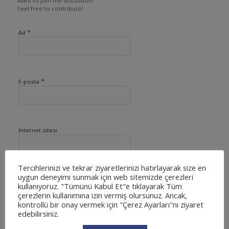
Want to join the discussion?
Feel free to contribute!
*
Ad
*
E-posta
İnternet sitesi
Tercihlerinizi ve tekrar ziyaretlerinizi hatırlayarak size en
uygun deneyimi sunmak için web sitemizde çerezleri
kullanıyoruz. "Tümünü Kabul Et"e tıklayarak Tüm
çerezlerin kullanımına izin vermiş olursunuz. Ancak,
kontrollü bir onay vermek için "Çerez Ayarları"nı ziyaret
edebilirsiniz.