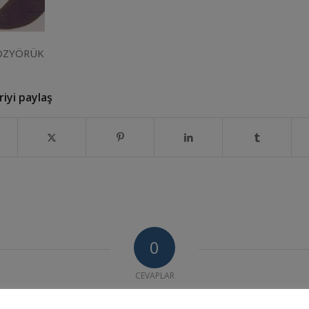
l ÖZYÖRÜK
iyi paylaş
0
CEVAPLAR