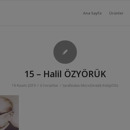
Ana Sayfa
Ürünler
15 – Halil ÖZYÖRÜK
/
/
18 Kasım 2019
0 Yorumlar
tarafından
MicroDestek KolayOfis