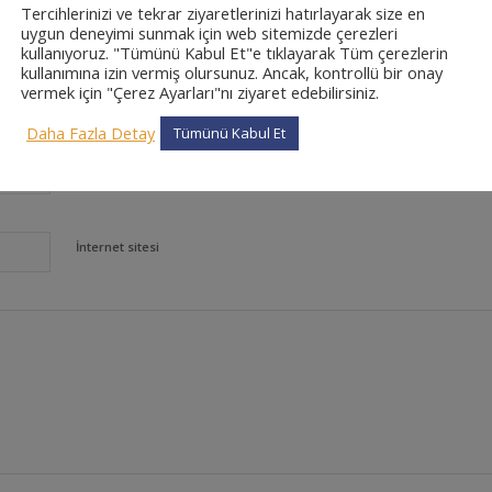
Tercihlerinizi ve tekrar ziyaretlerinizi hatırlayarak size en
uygun deneyimi sunmak için web sitemizde çerezleri
kullanıyoruz. "Tümünü Kabul Et"e tıklayarak Tüm çerezlerin
kullanımına izin vermiş olursunuz. Ancak, kontrollü bir onay
vermek için "Çerez Ayarları"nı ziyaret edebilirsiniz.
*
Ad
Daha Fazla Detay
Tümünü Kabul Et
*
E-posta
İnternet sitesi