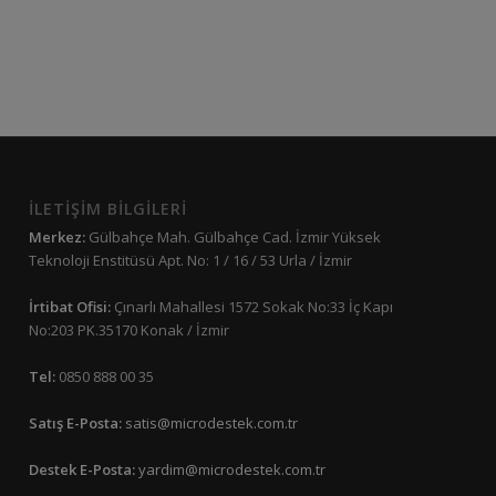
İLETİŞİM BİLGİLERİ
Merkez:
Gülbahçe Mah. Gülbahçe Cad. İzmir Yüksek
Teknoloji Enstitüsü Apt. No: 1 / 16 / 53 Urla / İzmir
İrtibat Ofisi:
Çınarlı Mahallesi 1572 Sokak No:33 İç Kapı
No:203 PK.35170 Konak / İzmir
Tel:
0850 888 00 35
Satış E-Posta:
satis@microdestek.com.tr
Destek E-Posta:
yardim@microdestek.com.tr