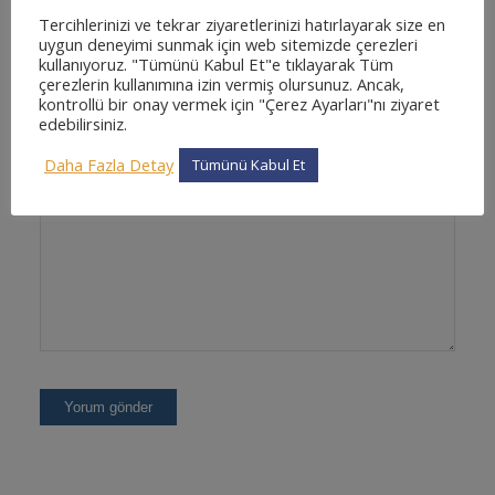
Tercihlerinizi ve tekrar ziyaretlerinizi hatırlayarak size en
uygun deneyimi sunmak için web sitemizde çerezleri
kullanıyoruz. "Tümünü Kabul Et"e tıklayarak Tüm
çerezlerin kullanımına izin vermiş olursunuz. Ancak,
İnternet sitesi
kontrollü bir onay vermek için "Çerez Ayarları"nı ziyaret
edebilirsiniz.
Daha Fazla Detay
Tümünü Kabul Et