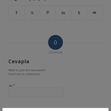
0
CEVAPLAR
Cevapla
Want to join the discussion?
Feel free to contribute!
*
Ad
*
E-posta