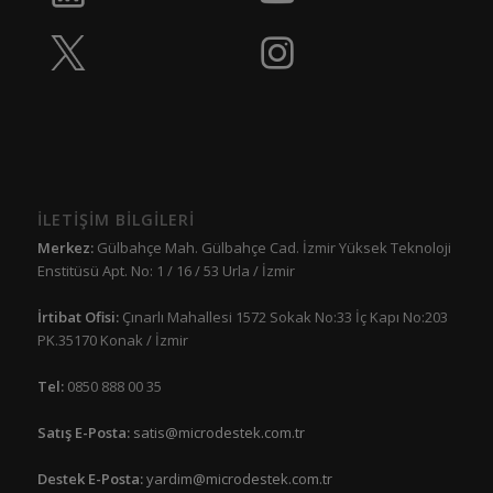
İLETİŞİM BİLGİLERİ
Merkez:
Gülbahçe Mah. Gülbahçe Cad. İzmir Yüksek Teknoloji
Enstitüsü Apt. No: 1 / 16 / 53 Urla / İzmir
İrtibat Ofisi:
Çınarlı Mahallesi 1572 Sokak No:33 İç Kapı No:203
PK.35170 Konak / İzmir
Tel:
0850 888 00 35
Satış E-Posta:
satis@microdestek.com.tr
Destek E-Posta:
yardim@microdestek.com.tr