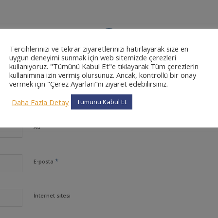
0
Tercihlerinizi ve tekrar ziyaretlerinizi hatırlayarak size en
uygun deneyimi sunmak için web sitemizde çerezleri
CEVAPLAR
kullanıyoruz. "Tümünü Kabul Et"e tıklayarak Tüm çerezlerin
kullanımına izin vermiş olursunuz. Ancak, kontrollü bir onay
vermek için "Çerez Ayarları"nı ziyaret edebilirsiniz.
Daha Fazla Detay
Tümünü Kabul Et
*
Ad
*
E-posta
İnternet sitesi