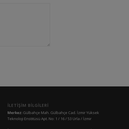
İLETİŞİM BİLGİLERİ
Merkez:
Gülbahçe Mah. Gülbahçe Cad. İzmir Yüksek
Teknoloji Enstitüsü Apt. No: 1 / 16 / 53 Urla / İzmir