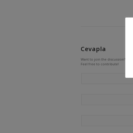
Cevapla
Want to join the discussion?
Feel free to contribute!