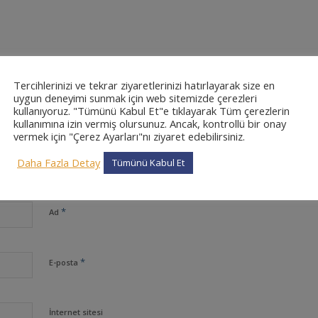
0
Tercihlerinizi ve tekrar ziyaretlerinizi hatırlayarak size en
uygun deneyimi sunmak için web sitemizde çerezleri
kullanıyoruz. "Tümünü Kabul Et"e tıklayarak Tüm çerezlerin
CEVAPLAR
kullanımına izin vermiş olursunuz. Ancak, kontrollü bir onay
vermek için "Çerez Ayarları"nı ziyaret edebilirsiniz.
Daha Fazla Detay
Tümünü Kabul Et
*
Ad
*
E-posta
İnternet sitesi