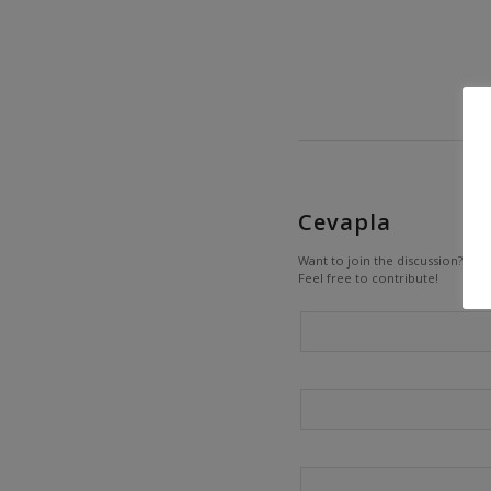
Cevapla
Want to join the discussion?
Feel free to contribute!