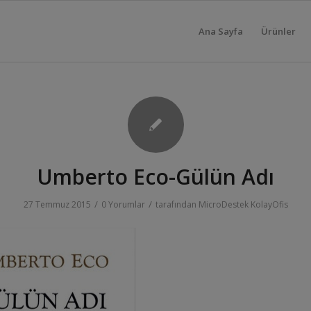
Ana Sayfa
Ürünler
Umberto Eco-Gülün Adı
/
/
27 Temmuz 2015
0 Yorumlar
tarafından
MicroDestek KolayOfis