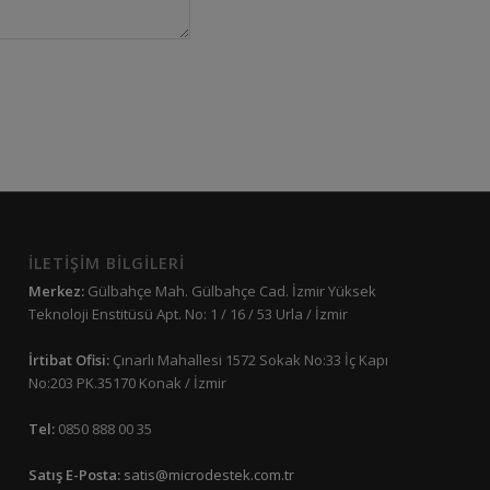
İLETİŞİM BİLGİLERİ
Merkez:
Gülbahçe Mah. Gülbahçe Cad. İzmir Yüksek
Teknoloji Enstitüsü Apt. No: 1 / 16 / 53 Urla / İzmir
İrtibat Ofisi:
Çınarlı Mahallesi 1572 Sokak No:33 İç Kapı
No:203 PK.35170 Konak / İzmir
Tel:
0850 888 00 35
Satış E-Posta:
satis@microdestek.com.tr