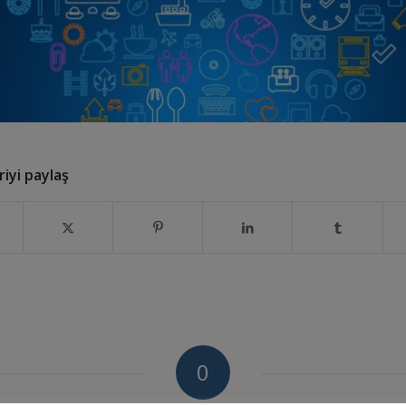
iyi paylaş
0