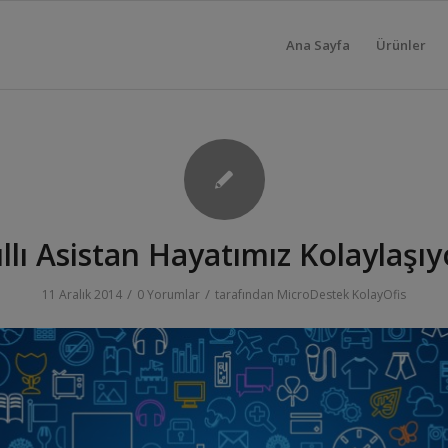
Ana Sayfa
Ürünler
llı Asistan Hayatımız Kolaylaşıy
/
/
11 Aralık 2014
0 Yorumlar
tarafından
MicroDestek KolayOfis