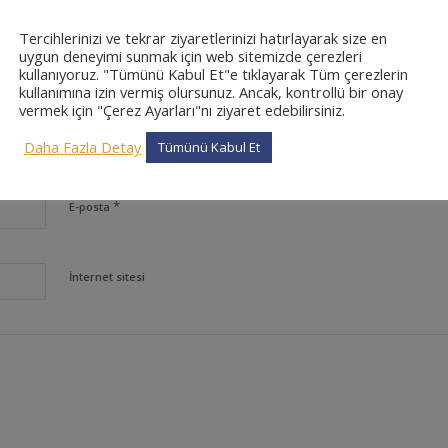
CEVAPLAR
Tercihlerinizi ve tekrar ziyaretlerinizi hatırlayarak size en
uygun deneyimi sunmak için web sitemizde çerezleri
kullanıyoruz. "Tümünü Kabul Et"e tıklayarak Tüm çerezlerin
kullanımına izin vermiş olursunuz. Ancak, kontrollü bir onay
vermek için "Çerez Ayarları"nı ziyaret edebilirsiniz.
*
Ad
Daha Fazla Detay
Tümünü Kabul Et
*
E-posta
İnternet sitesi