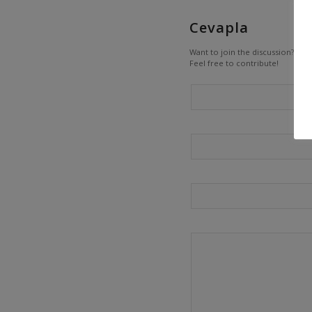
Cevapla
Want to join the discussion?
Feel free to contribute!