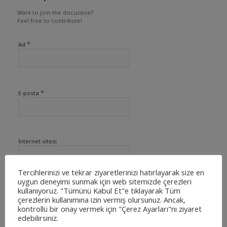
Want to join the discussion?
Feel free to contribute!
*
Ad
*
E-posta
İnternet sitesi
Tercihlerinizi ve tekrar ziyaretlerinizi hatırlayarak size en
uygun deneyimi sunmak için web sitemizde çerezleri
kullanıyoruz. "Tümünü Kabul Et"e tıklayarak Tüm
çerezlerin kullanımına izin vermiş olursunuz. Ancak,
kontrollü bir onay vermek için "Çerez Ayarları"nı ziyaret
edebilirsiniz.