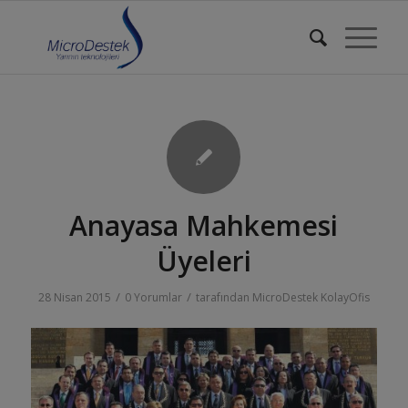
Anayasa Mahkemesi
Üyeleri
/
/
28 Nisan 2015
0 Yorumlar
tarafından
MicroDestek KolayOfis