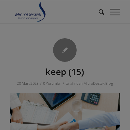
keep (15)
/
/
20 Mart 2023
0 Yorumlar
tarafından
MicroDestek Blog