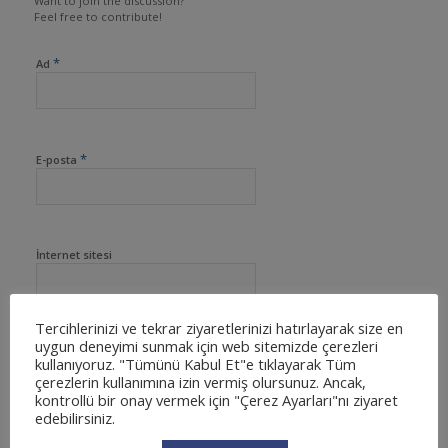
Want to join the discussion?
Feel free to contribute!
*
Ad
*
E-posta
İnternet sitesi
Tercihlerinizi ve tekrar ziyaretlerinizi hatırlayarak size en
uygun deneyimi sunmak için web sitemizde çerezleri
kullanıyoruz. "Tümünü Kabul Et"e tıklayarak Tüm
çerezlerin kullanımına izin vermiş olursunuz. Ancak,
kontrollü bir onay vermek için "Çerez Ayarları"nı ziyaret
edebilirsiniz.