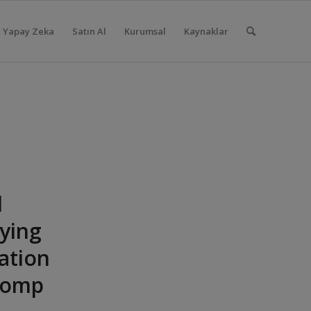
Yapay Zeka
Satın Al
Kurumsal
Kaynaklar
l
fying
ation
 comp