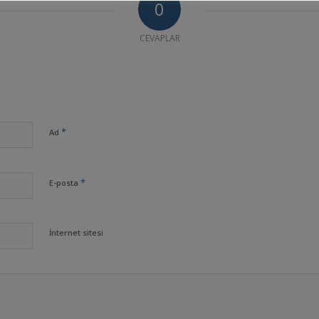
0
CEVAPLAR
*
Ad
*
E-posta
İnternet sitesi