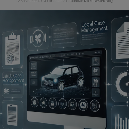
/
/
12 Kasım 2024
0 Yorumlar
tarafından
MicroDestek Blog