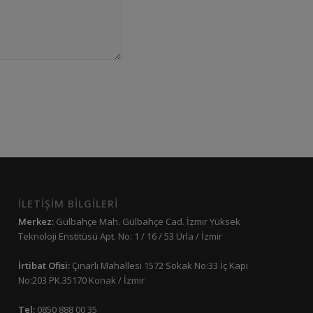
İLETİŞİM BİLGİLERİ
Merkez:
Gülbahçe Mah. Gülbahçe Cad. İzmir Yüksek
Teknoloji Enstitüsü Apt. No: 1 / 16 / 53 Urla / İzmir
İrtibat Ofisi:
Çınarlı Mahallesi 1572 Sokak No:33 İç Kapı
No:203 PK.35170 Konak / İzmir
Tel:
0850 888 00 35