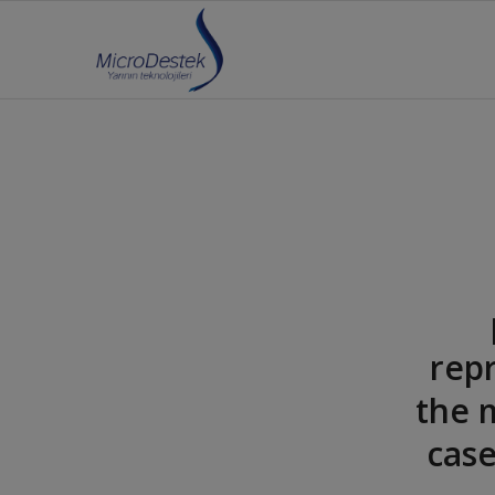
repr
the 
case