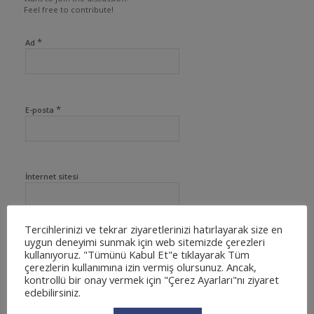
Feel free to contribute!
*
Ad
*
E-posta
İnternet sitesi
Tercihlerinizi ve tekrar ziyaretlerinizi hatırlayarak size en
uygun deneyimi sunmak için web sitemizde çerezleri
kullanıyoruz. "Tümünü Kabul Et"e tıklayarak Tüm
çerezlerin kullanımına izin vermiş olursunuz. Ancak,
kontrollü bir onay vermek için "Çerez Ayarları"nı ziyaret
edebilirsiniz.